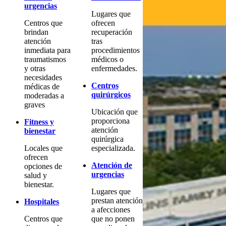
urgencias
Lugares que
Centros que
ofrecen
brindan
recuperación
atención
tras
inmediata para
procedimientos
traumatismos
médicos o
y otras
enfermedades.
necesidades
Centros
médicas de
quirúrgicos
moderadas a
graves
Ubicación que
proporciona
Fitness y
atención
bienestar
quirúrgica
Locales que
especializada.
ofrecen
Atención de
opciones de
urgencias
salud y
bienestar.
Lugares que
prestan atención
Hospitales
a afecciones
Centros que
que no ponen