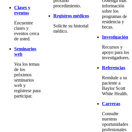
próximo
Obtenga más
procedimiento.
información
Clases y
sobre los
eventos
Registros médicos
programas de
residencia y
Encuentre
Solicite su historial
becas.
clases y
médico.
eventos cerca
Investigación
de usted.
Recursos y
Seminarios
apoyo para los
web
investigadores.
Vea los temas
Referencias
de los
próximos
Remítale a su
seminarios
paciente a
web y
Baylor Scott
regístrese para
White Health.
participar.
Carreras
Consulte
nuestras
oportunidades
profesionales