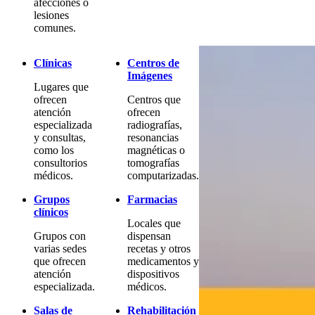
afecciones o
lesiones
comunes.
Clínicas
Centros de
Imágenes
Lugares que
ofrecen
Centros que
atención
ofrecen
especializada
radiografías,
y consultas,
resonancias
como los
magnéticas o
consultorios
tomografías
médicos.
computarizadas.
Grupos
Farmacias
clínicos
Locales que
Grupos con
dispensan
varias sedes
recetas y otros
que ofrecen
medicamentos y
atención
dispositivos
especializada.
médicos.
Salas de
Rehabilitación