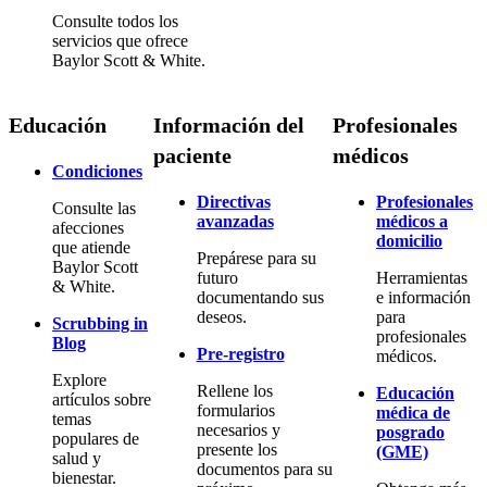
Consulte todos los
servicios que ofrece
Baylor Scott & White.
Educación
Información del
Profesionales
paciente
médicos
Condiciones
Directivas
Profesionales
Consulte las
avanzadas
médicos a
afecciones
domicilio
que atiende
Prepárese para su
Baylor Scott
futuro
Herramientas
& White.
documentando sus
e información
deseos.
para
Scrubbing in
profesionales
Blog
Pre-registro
médicos.
Explore
Rellene los
Educación
artículos sobre
formularios
médica de
temas
necesarios y
posgrado
populares de
presente los
(GME)
salud y
documentos para su
bienestar.