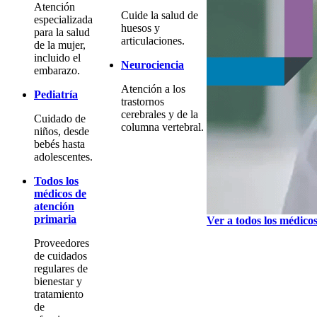
Atención
Cuide la salud de
especializada
huesos y
para la salud
articulaciones.
de la mujer,
incluido el
Neurociencia
embarazo.
Atención a los
Pediatría
trastornos
cerebrales y de la
Cuidado de
columna vertebral.
niños, desde
bebés hasta
adolescentes.
Todos los
médicos de
atención
primaria
Ver a todos los médico
Proveedores
de cuidados
regulares de
bienestar y
tratamiento
de