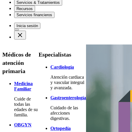
Servicios & Tratamientos
Recursos
Servicios financieros
Inicia sesión
Médicos de
Especialistas
atención
Cardiología
primaria
Atención cardiaca
y vascular integral
Medicina
y avanzada.
Familiar
Gastroenterología
Cuide de
todas las
Cuidado de las
edades de su
afecciones
familia.
digestivas.
OBGYN
Ortopedía