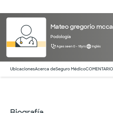
Médicos & Especialistas
Ubicaciones
Servicios & Tratami
Mateo gregorio mcc
Podología
Ages seen 0 - 18yrs
Inglés
Utilice esta navegación para saltar rápidamente a difere
Ubicaciones
Acerca de
Seguro Médico
COMENTARI
Biografía