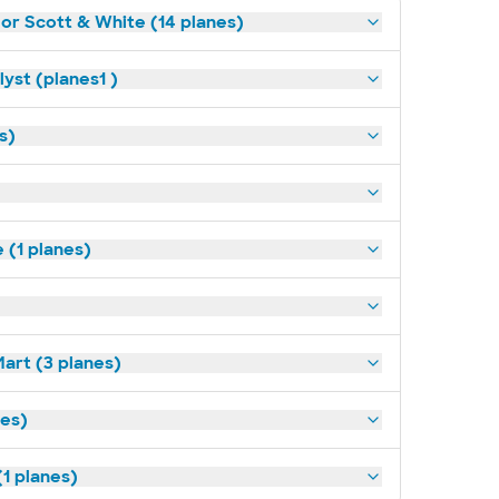
lor Scott & White (14 planes)
yst (planes1 )
s)
(1 planes)
art (3 planes)
nes)
1 planes)