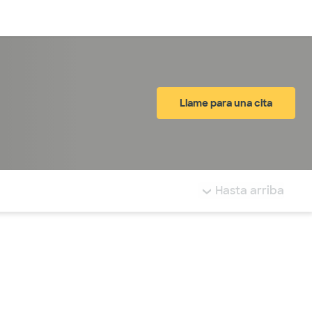
Inicia sesión
Llame para una cita
tá resaltada.
Hasta arriba