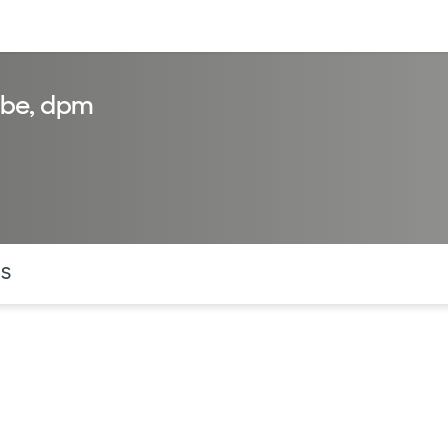
entos
Recursos
Servicios financieros
abe, dpm
ntes secciones de la página. La sección activa actual es
OS