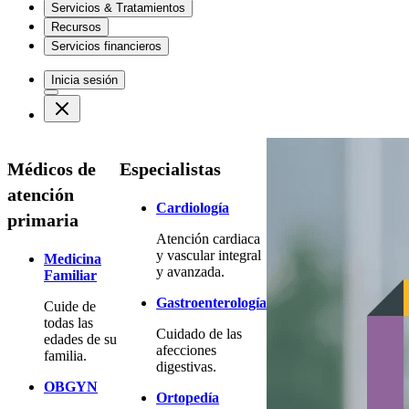
Servicios & Tratamientos
Recursos
Servicios financieros
Inicia sesión
Médicos de
Especialistas
atención
Cardiología
primaria
Atención cardiaca
y vascular integral
Medicina
y avanzada.
Familiar
Gastroenterología
Cuide de
todas las
Cuidado de las
edades de su
afecciones
familia.
digestivas.
OBGYN
Ortopedía