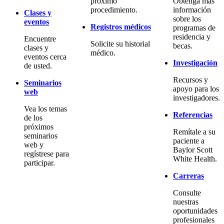
próximo
Obtenga más
procedimiento.
información
Clases y
sobre los
eventos
Registros médicos
programas de
residencia y
Encuentre
Solicite su historial
becas.
clases y
médico.
eventos cerca
Investigación
de usted.
Recursos y
Seminarios
apoyo para los
web
investigadores.
Vea los temas
Referencias
de los
próximos
Remítale a su
seminarios
paciente a
web y
Baylor Scott
regístrese para
White Health.
participar.
Carreras
Consulte
nuestras
oportunidades
profesionales