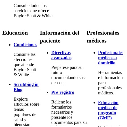
Consulte todos los
servicios que ofrece
Baylor Scott & White.
Educación
Información del
Profesionales
paciente
médicos
Condiciones
Directivas
Profesionales
Consulte las
avanzadas
médicos a
afecciones
domicilio
que atiende
Prepárese para su
Baylor Scott
futuro
Herramientas
& White.
documentando sus
e información
deseos.
para
Scrubbing in
profesionales
Blog
Pre-registro
médicos.
Explore
Rellene los
Educación
artículos sobre
formularios
médica de
temas
necesarios y
posgrado
populares de
presente los
(GME)
salud y
documentos para su
bienestar.