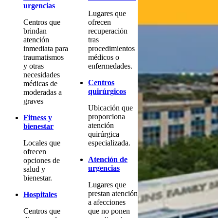
urgencias
Lugares que
Centros que
ofrecen
brindan
recuperación
atención
tras
inmediata para
procedimientos
traumatismos
médicos o
y otras
enfermedades.
necesidades
Centros
médicas de
quirúrgicos
moderadas a
graves
Ubicación que
proporciona
Fitness y
atención
bienestar
quirúrgica
Locales que
especializada.
ofrecen
Atención de
opciones de
urgencias
salud y
bienestar.
Lugares que
prestan atención
Hospitales
a afecciones
Centros que
que no ponen