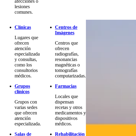
afecciones o
lesiones
comunes.
Clínicas
Centros de
Imágenes
Lugares que
ofrecen
Centros que
atención
ofrecen
especializada
radiografías,
y consultas,
resonancias
como los
magnéticas o
consultorios
tomografías
médicos.
computarizadas.
Grupos
Farmacias
clínicos
Locales que
Grupos con
dispensan
varias sedes
recetas y otros
que ofrecen
medicamentos y
atención
dispositivos
especializada.
médicos.
Salas de
Rehabilitación