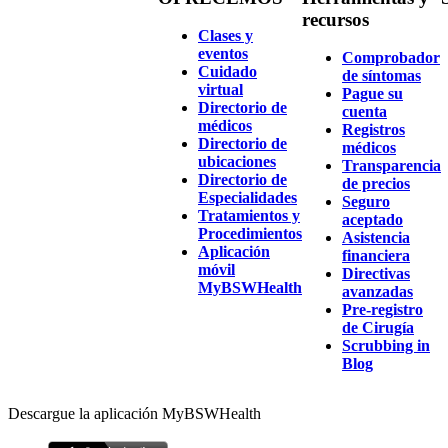
recursos
Clases y
eventos
Comprobador
Cuidado
de síntomas
virtual
Pague su
Directorio de
cuenta
médicos
Registros
Directorio de
médicos
ubicaciones
Transparencia
Directorio de
de precios
Especialidades
Seguro
Tratamientos y
aceptado
Procedimientos
Asistencia
Aplicación
financiera
móvil
Directivas
MyBSWHealth
avanzadas
Pre-registro
de Cirugía
Scrubbing in
Blog
Descargue la aplicación MyBSWHealth