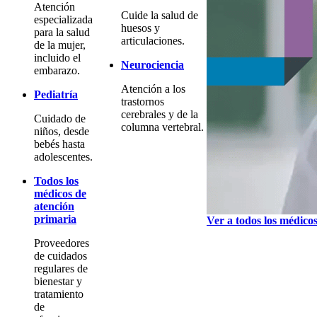
Atención
Cuide la salud de
especializada
huesos y
para la salud
articulaciones.
de la mujer,
incluido el
Neurociencia
embarazo.
Atención a los
Pediatría
trastornos
cerebrales y de la
Cuidado de
columna vertebral.
niños, desde
bebés hasta
adolescentes.
Todos los
médicos de
atención
primaria
Ver a todos los médico
Proveedores
de cuidados
regulares de
bienestar y
tratamiento
de