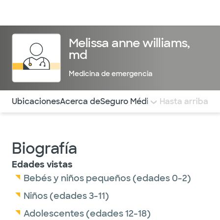
Médicos & Especialistas
Ubicaciones
Servicios & Tratami
Melissa anne williams,
md
Medicina de emergencia
Utilice esta navegación para saltar rápidamente a difere
Ubicaciones
Acerca de
Seguro Médico
COMENTARIOS
Hasta arriba
Biografía
Edades vistas
Bebés y niños pequeños (edades 0-2)
Niños (edades 3-11)
Adolescentes (edades 12-18)