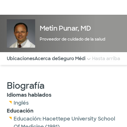
Médicos & Especialistas
Ubicaciones
Servicios & Tratami
Metin Punar, MD
Proveedor de cuidado de la salud
Utilice esta navegación para saltar rápidamente a difere
Ubicaciones
Acerca de
Seguro Médico
COMENTARIOS
Hasta arriba
Biografía
Idiomas hablados
Inglés
Educación
Educación:
Hacettepe University School
Of Medicine
(1991)