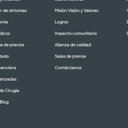
 de síntomas
Misión Visión y Valores
enta
Logros
dicos
Impacto comunitario
a de precios
Alianza de calidad
tado
Salas de prensa
nanciera
Contáctanos
vanzadas
de Cirugía
 Blog