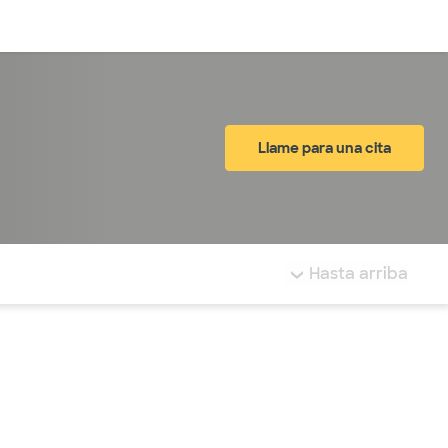
Inicia sesión
Llame para una cita
tá resaltada.
Hasta arriba