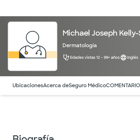
Médicos & Especialistas
Ubicaciones
Servicios & Tratami
Michael Joseph Kelly-
Dermatología
Edades vistas 12 - 99+ años
Inglés
Utilice esta navegación para saltar rápidamente a difere
Ubicaciones
Acerca de
Seguro Médico
COMENTARI
Biografía