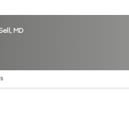
entos
Recursos
Servicios financieros
Sell, MD
ntes secciones de la página. La sección activa actual es
OS