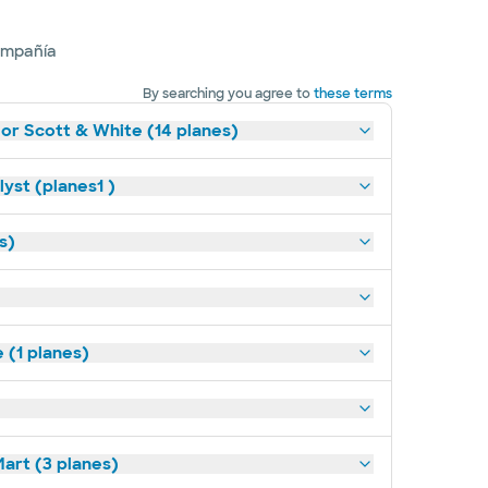
ompañía
By searching you agree to
these terms
lor Scott & White (14 planes)
yst (planes1 )
s)
(1 planes)
art (3 planes)