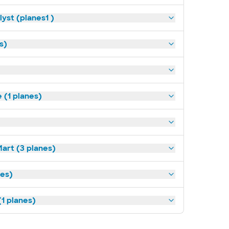
yst (planes1 )
s)
(1 planes)
art (3 planes)
nes)
1 planes)