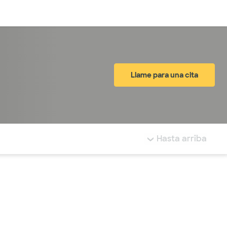
Inicia sesión
Llame para una cita
tá resaltada.
Hasta arriba