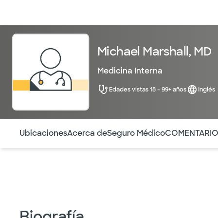
Médicos & Especialistas
Ubicaciones
Servicios & Tratami
Michael Marshall, MD
Medicina Interna
Edades vistas 18 - 99+ años
Inglés
Utilice esta navegación para saltar rápidamente a difere
Ubicaciones
Acerca de
Seguro Médico
COMENTARI
Biografía