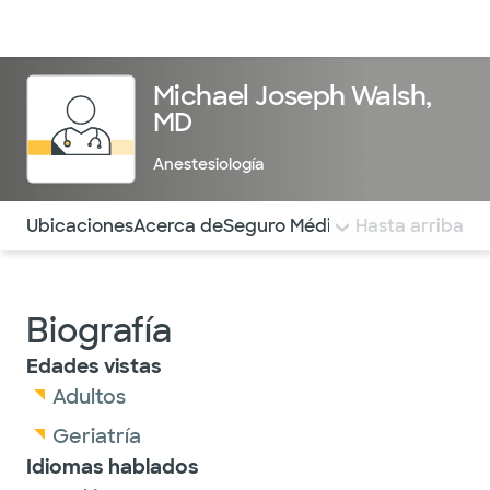
Médicos & Especialistas
Ubicaciones
Servicios & Tratami
Michael Joseph Walsh,
MD
Anestesiología
Utilice esta navegación para saltar rápidamente a difere
Ubicaciones
Acerca de
Seguro Médico
COMENTARIOS
Hasta arriba
Biografía
Edades vistas
Adultos
Geriatría
Idiomas hablados