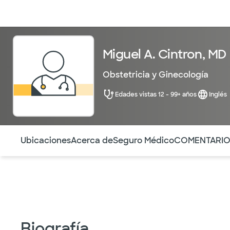
Médicos & Especialistas
Ubicaciones
Servicios & Tratami
Miguel A. Cintron, MD
Obstetricia y Ginecología
Edades vistas 12 - 99+ años
Inglés
Utilice esta navegación para saltar rápidamente a difere
Ubicaciones
Acerca de
Seguro Médico
COMENTARI
Biografía