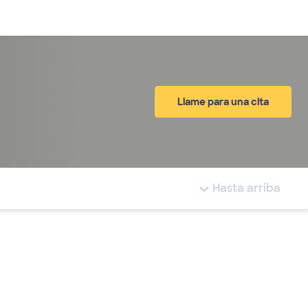
Inicia sesión
Llame para una cita
tá resaltada.
Hasta arriba