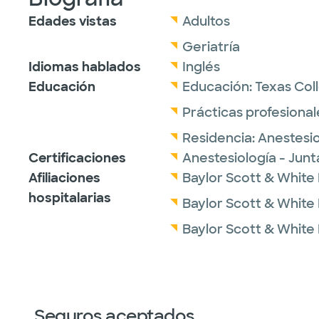
Edades vistas
Adultos
Geriatría
Idiomas hablados
Inglés
Educación
Educación:
Texas Col
Prácticas profesional
Residencia:
Anestesio
Certificaciones
Anestesiología - Jun
Afiliaciones
Baylor Scott & White
hospitalarias
Baylor Scott & White
Baylor Scott & White 
Seguros aceptados