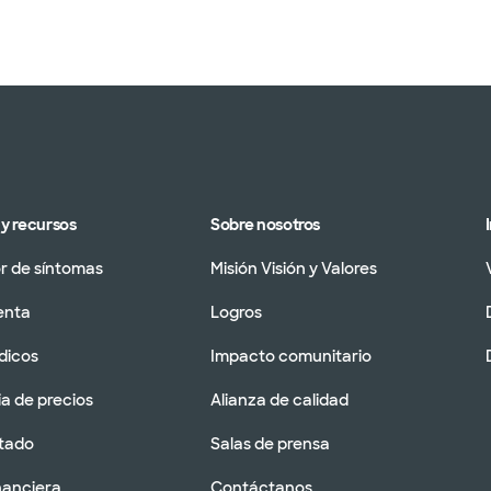
y recursos
Sobre nosotros
 de síntomas
Misión Visión y Valores
enta
Logros
dicos
Impacto comunitario
a de precios
Alianza de calidad
tado
Salas de prensa
nanciera
Contáctanos