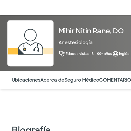
Médicos & Especialistas
Ubicaciones
Servicios & Tratami
Mihir Nitin Rane, DO
Anestesiología
Edades vistas 18 - 99+ años
Inglés
Utilice esta navegación para saltar rápidamente a difere
Ubicaciones
Acerca de
Seguro Médico
COMENTARI
Biografía