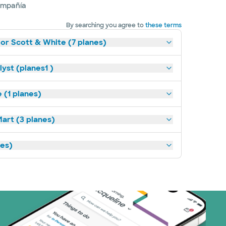
ompañía
By searching you agree to
these terms
lor Scott & White (7 planes)
yst (planes1 )
(1 planes)
art (3 planes)
nes)