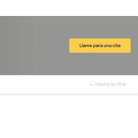
Inicia sesión
Llame para una cita
tá resaltada.
Hasta arriba