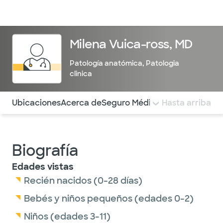
Médicos & Especialistas
Ubicaciones
Servicios & Tratami
Milena Vuica-ross, MD
Patología anatómica
,
Patologia
clinica
Utilice esta navegación para saltar rápidamente a difere
Ubicaciones
Acerca de
Seguro Médico
COMENTARIOS
Hasta arriba
Biografía
Edades vistas
Recién nacidos (0-28 días)
Bebés y niños pequeños (edades 0-2)
Niños (edades 3-11)