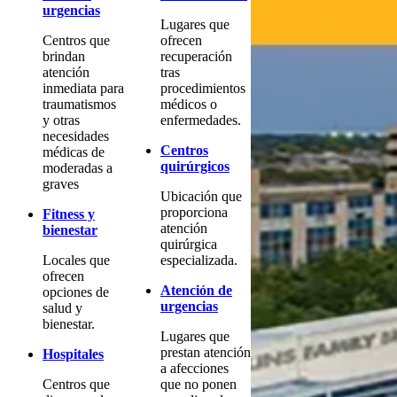
urgencias
Lugares que
Centros que
ofrecen
brindan
recuperación
atención
tras
inmediata para
procedimientos
traumatismos
médicos o
y otras
enfermedades.
necesidades
Centros
médicas de
quirúrgicos
moderadas a
graves
Ubicación que
proporciona
Fitness y
atención
bienestar
quirúrgica
Locales que
especializada.
ofrecen
Atención de
opciones de
urgencias
salud y
bienestar.
Lugares que
prestan atención
Hospitales
a afecciones
Centros que
que no ponen