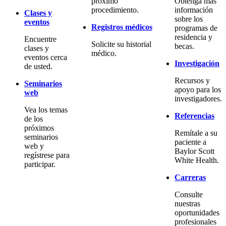
próximo
Obtenga más
procedimiento.
información
Clases y
sobre los
eventos
Registros médicos
programas de
residencia y
Encuentre
Solicite su historial
becas.
clases y
médico.
eventos cerca
Investigación
de usted.
Recursos y
Seminarios
apoyo para los
web
investigadores.
Vea los temas
Referencias
de los
próximos
Remítale a su
seminarios
paciente a
web y
Baylor Scott
regístrese para
White Health.
participar.
Carreras
Consulte
nuestras
oportunidades
profesionales