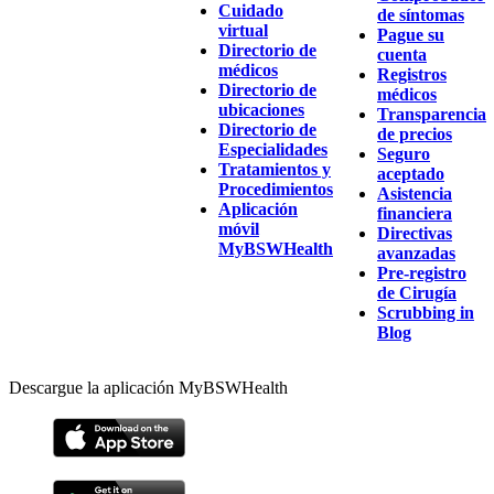
Cuidado
de síntomas
virtual
Pague su
Directorio de
cuenta
médicos
Registros
Directorio de
médicos
ubicaciones
Transparencia
Directorio de
de precios
Especialidades
Seguro
Tratamientos y
aceptado
Procedimientos
Asistencia
Aplicación
financiera
móvil
Directivas
MyBSWHealth
avanzadas
Pre-registro
de Cirugía
Scrubbing in
Blog
Descargue la aplicación MyBSWHealth