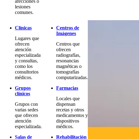
afecciones o
lesiones
comunes.
Clínicas
Centros de
Imágenes
Lugares que
ofrecen
Centros que
atención
ofrecen
especializada
radiografías,
y consultas,
resonancias
como los
magnéticas o
consultorios
tomografías
médicos.
computarizadas.
Grupos
Farmacias
clínicos
Locales que
Grupos con
dispensan
varias sedes
recetas y otros
que ofrecen
medicamentos y
atención
dispositivos
especializada.
médicos.
Salas de
Rehabilitación