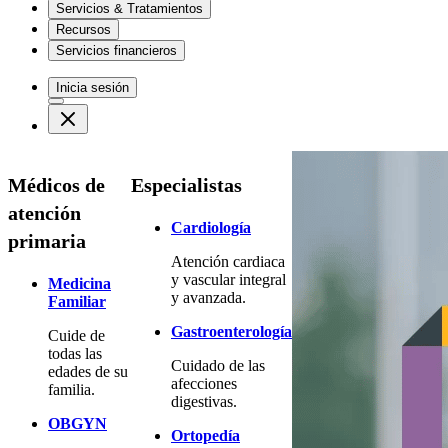
Servicios & Tratamientos
Recursos
Servicios financieros
Inicia sesión
Médicos de
Especialistas
atención
Cardiología
primaria
Atención cardiaca
y vascular integral
Medicina
y avanzada.
Familiar
Gastroenterología
Cuide de
todas las
Cuidado de las
edades de su
afecciones
familia.
digestivas.
OBGYN
Ortopedía