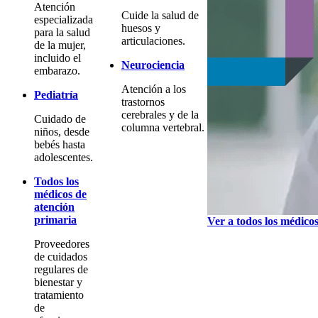
Atención
Cuide la salud de
especializada
huesos y
para la salud
articulaciones.
de la mujer,
incluido el
Neurociencia
embarazo.
Atención a los
Pediatría
trastornos
cerebrales y de la
Cuidado de
columna vertebral.
niños, desde
bebés hasta
adolescentes.
Todos los
médicos de
atención
primaria
Ver a todos los médico
Proveedores
de cuidados
regulares de
bienestar y
tratamiento
de