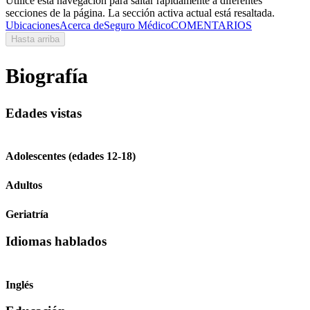
Utilice esta navegación para saltar rápidamente a diferentes
secciones de la página. La sección activa actual está resaltada.
Ubicaciones
Acerca de
Seguro Médico
COMENTARIOS
Hasta arriba
Biografía
Edades vistas
Adolescentes (edades 12-18)
Adultos
Geriatría
Idiomas hablados
Inglés