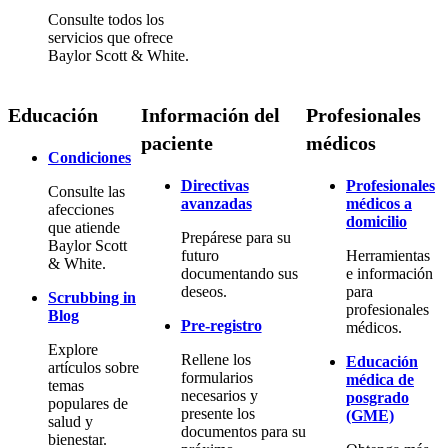
Consulte todos los
servicios que ofrece
Baylor Scott & White.
Educación
Información del
Profesionales
paciente
médicos
Condiciones
Directivas
Profesionales
Consulte las
avanzadas
médicos a
afecciones
domicilio
que atiende
Prepárese para su
Baylor Scott
futuro
Herramientas
& White.
documentando sus
e información
deseos.
para
Scrubbing in
profesionales
Blog
Pre-registro
médicos.
Explore
Rellene los
Educación
artículos sobre
formularios
médica de
temas
necesarios y
posgrado
populares de
presente los
(GME)
salud y
documentos para su
bienestar.