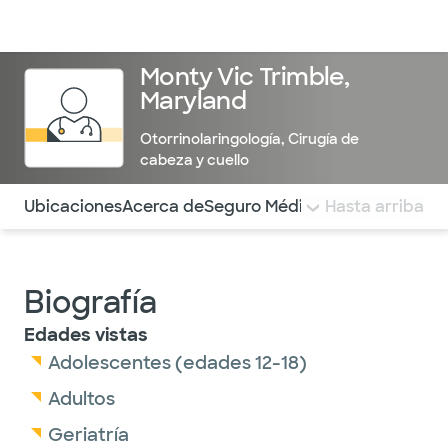
Médicos & Especialistas
Ubicaciones
Servicios & Tratami
Monty Vic Trimble,
Maryland
Otorrinolaringología
,
Cirugía de
cabeza y cuello
Utilice esta navegación para saltar rápidamente a difere
Ubicaciones
Acerca de
Seguro Médico
COMENTARIOS
Hasta arriba
Biografía
Edades vistas
Adolescentes (edades 12-18)
Adultos
Geriatría