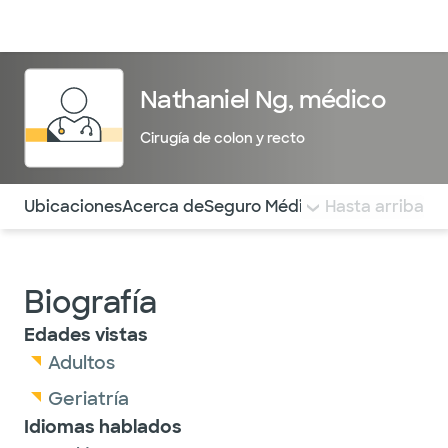
Médicos & Especialistas
Ubicaciones
Servicios & Tratami
Nathaniel Ng, médico
Cirugía de colon y recto
Utilice esta navegación para saltar rápidamente a difere
Ubicaciones
Acerca de
Seguro Médico
COMENTARIOS
Hasta arriba
Biografía
Edades vistas
Adultos
Geriatría
Idiomas hablados