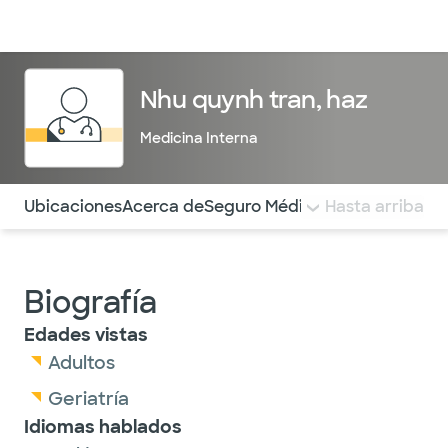
Médicos & Especialistas
Ubicaciones
Servicios & Tratami
Nhu quynh tran, haz
Medicina Interna
Utilice esta navegación para saltar rápidamente a difere
Ubicaciones
Acerca de
Seguro Médico
COMENTARIOS
Hasta arriba
Biografía
Edades vistas
Adultos
Geriatría
Idiomas hablados