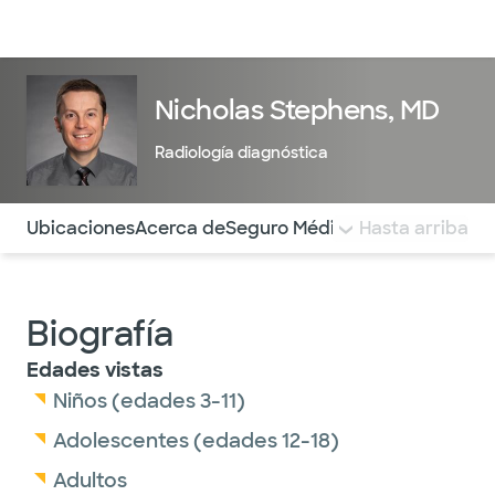
Médicos & Especialistas
Ubicaciones
Servicios & Tratami
Nicholas Stephens, MD
Radiología diagnóstica
Utilice esta navegación para saltar rápidamente a difere
Ubicaciones
Acerca de
Seguro Médico
COMENTARIOS
Hasta arriba
Biografía
Edades vistas
Niños (edades 3-11)
Adolescentes (edades 12-18)
Adultos