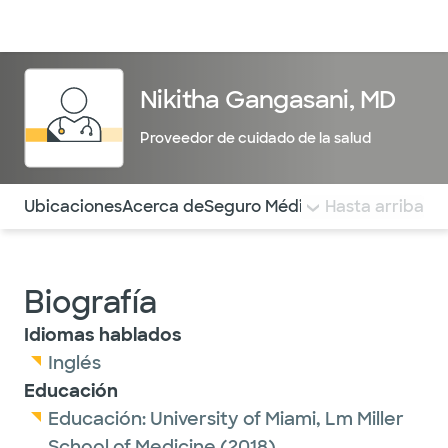
Médicos & Especialistas
Ubicaciones
Servicios & Tratami
Nikitha Gangasani, MD
Proveedor de cuidado de la salud
Utilice esta navegación para saltar rápidamente a difere
Ubicaciones
Acerca de
Seguro Médico
COMENTARIOS
Hasta arriba
Biografía
Idiomas hablados
Inglés
Educación
Educación:
University of Miami, Lm Miller
School of Medicine
(2018)