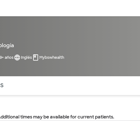
entos
Recursos
Servicios financieros
ología
99+ años
Inglés
Mybswhealth
ntes secciones de la página. La sección activa actual es
OS
Additional times may be available for current patients.