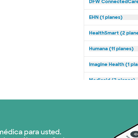
DFW ConnectedCare 
EHN (1 planes)
HealthSmart (2 plan
Humana (11 planes)
Imagine Health (1 pl
Medicaid (2 planes)
Medicare (1 planes)
Nebraska Furniture M
Red PHCS (1 planes)
médica para usted.