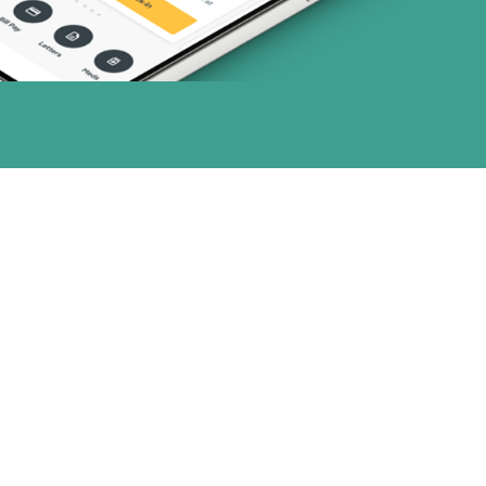
nes)
or (17 planes)
(2 planes)
28 planes)