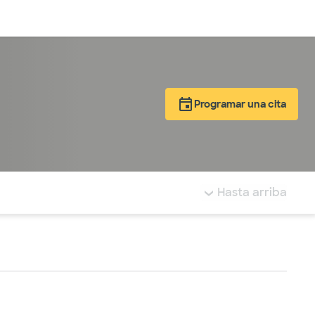
Inicia sesión
Programar una cita
tá resaltada.
Hasta arriba