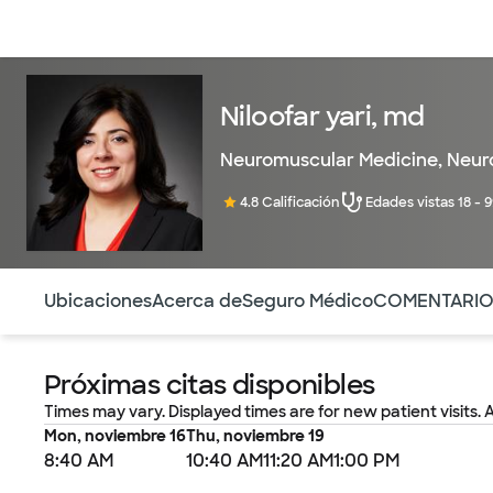
Médicos & Especialistas
Ubicaciones
Servicios & Tratami
Niloofar yari, md
Neuromuscular Medicine
,
Neur
4.8 Calificación
Edades vistas 18 - 
Utilice esta navegación para saltar rápidamente a difere
Ubicaciones
Acerca de
Seguro Médico
COMENTARI
Próximas citas disponibles
Times may vary. Displayed times are for new patient visits. 
Mon, noviembre 16
Thu, noviembre 19
8:40 AM
10:40 AM
11:20 AM
1:00 PM