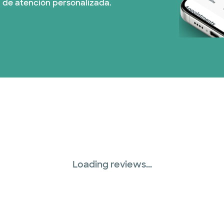
 de atención personalizada.
Prism Electric (1 pla
Plan de Salud Superi
TriWest HealthCare 
United HealthCare (
WellMed (15 planes)
Loading reviews...