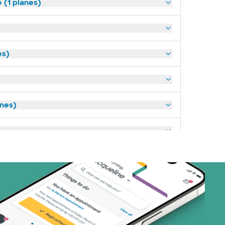
(1 planes)
es)
anes)
art (3 planes)