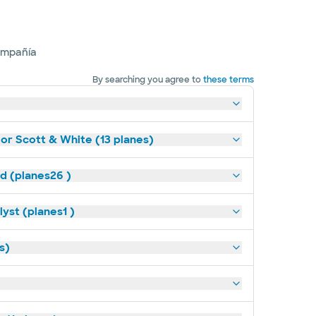
ompañía
By searching you agree to
these terms
lor Scott & White (13 planes)
ld (planes26 )
yst (planes1 )
s)