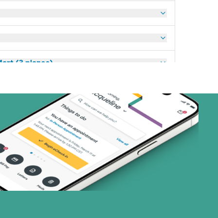
art (3 planes)
nes)
or (19 planes)
1 planes)
32 planes)