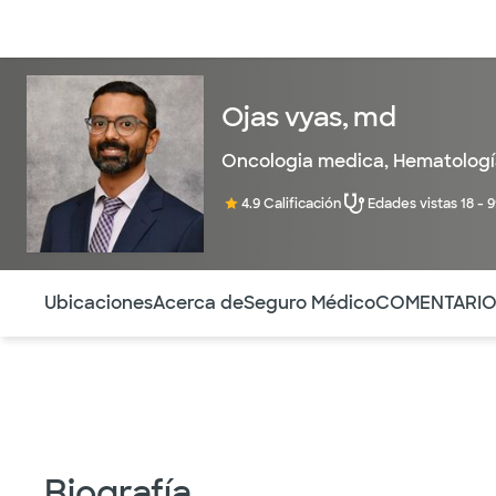
Médicos & Especialistas
Ubicaciones
Servicios & Tratami
Ojas vyas, md
Oncologia medica
,
Hematologí
4.9 Calificación
Edades vistas 18 - 
Utilice esta navegación para saltar rápidamente a difere
Ubicaciones
Acerca de
Seguro Médico
COMENTARI
Biografía