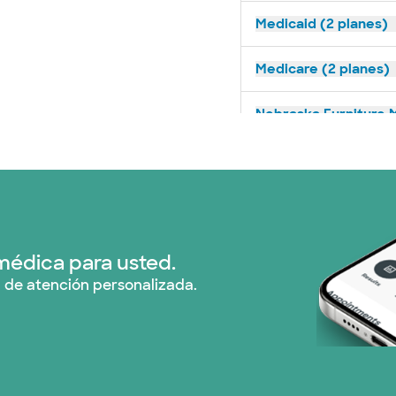
Medicaid (2 planes)
Medicare (2 planes)
Nebraska Furniture M
Prism Electric (1 pla
Plan de Salud Superi
Tricare (3 planes)
médica para usted.
 de atención personalizada.
TriWest HealthCare (
United HealthCare (
WellMed (15 planes)