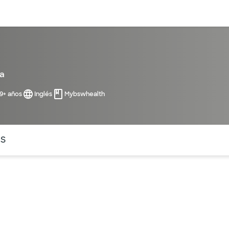
entos
Recursos
Servicios financieros
a
99+ años
Inglés
Mybswhealth
ntes secciones de la página. La sección activa actual es
OS