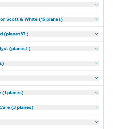
lor Scott & White (15 planes)
ld (planes37 )
yst (planes1 )
s)
(1 planes)
tCare (3 planes)