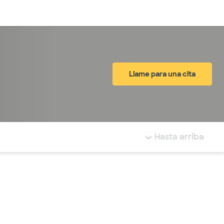
Inicia sesión
Llame para una cita
tá resaltada.
Hasta arriba