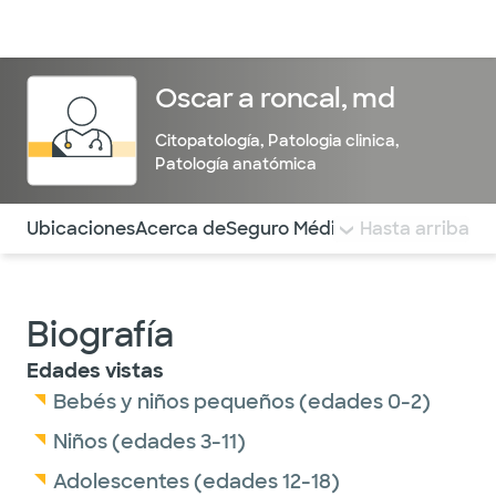
Médicos & Especialistas
Ubicaciones
Servicios & Tratami
Oscar a roncal, md
Citopatología
,
Patologia clinica
,
Patología anatómica
Utilice esta navegación para saltar rápidamente a difere
Ubicaciones
Acerca de
Seguro Médico
COMENTARIOS
Hasta arriba
Biografía
Edades vistas
Bebés y niños pequeños (edades 0-2)
Niños (edades 3-11)
Adolescentes (edades 12-18)