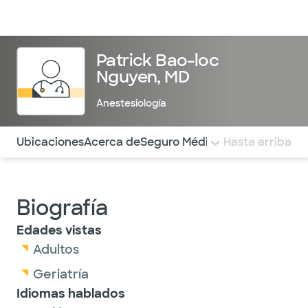
Médicos & Especialistas
Ubicaciones
Servicios & Tratami
Patrick Bao-loc
Nguyen, MD
Anestesiología
Utilice esta navegación para saltar rápidamente a difere
Ubicaciones
Acerca de
Seguro Médico
COMENTARIOS
Hasta arriba
Biografía
Edades vistas
Adultos
Geriatría
Idiomas hablados