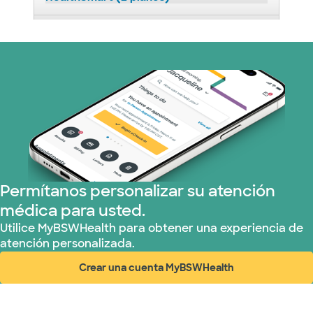
Independent Medical Systems (1 plans)
Medicaid (1 planes)
Medicare (2 planes)
Nebraska Furniture Mart (1 planes)
Red PHCS (1 planes)
Permítanos personalizar su atención
médica para usted.
Plan de Salud Superior (19 planes)
Utilice MyBSWHealth para obtener una experiencia de
atención personalizada.
Crear una cuenta MyBSWHealth
(abre en ventana nueva)