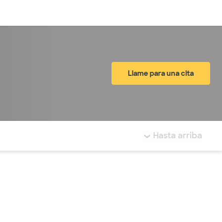
Inicia sesión
Llame para una cita
tá resaltada.
Hasta arriba