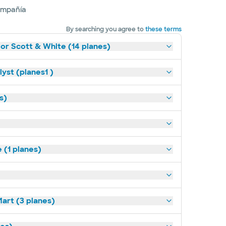
ompañía
By searching you agree to
these terms
lor Scott & White (14 planes)
yst (planes1 )
s)
(1 planes)
art (3 planes)