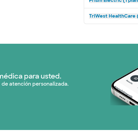
Prism Electric (1 pla
TriWest HealthCare (
médica para usted.
 de atención personalizada.