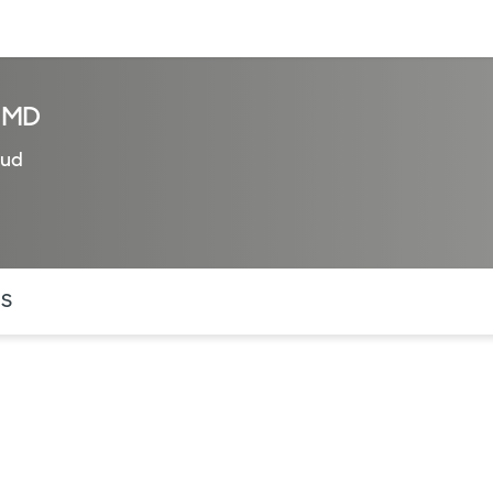
entos
Recursos
Servicios financieros
 MD
lud
ntes secciones de la página. La sección activa actual es
OS