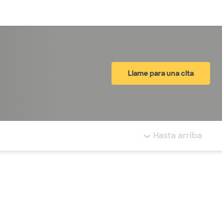
Inicia sesión
Llame para una cita
tá resaltada.
Hasta arriba