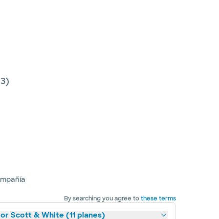
3)
ompañía
By searching you agree to
these terms
lor Scott & White (11 planes)