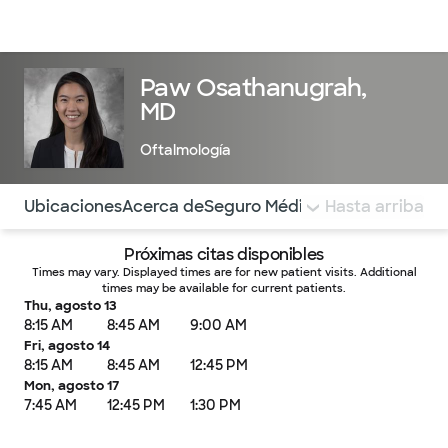
Médicos & Especialistas
Ubicaciones
Servicios & Tratami
Paw Osathanugrah,
MD
Oftalmología
Utilice esta navegación para saltar rápidamente a difere
Ubicaciones
Acerca de
Seguro Médico
COMENTARIOS
Hasta arriba
Próximas citas disponibles
Times may vary. Displayed times are for new patient visits. Additional
times may be available for current patients.
Thu, agosto 13
8:15 AM
8:45 AM
9:00 AM
Fri, agosto 14
8:15 AM
8:45 AM
12:45 PM
Mon, agosto 17
7:45 AM
12:45 PM
1:30 PM