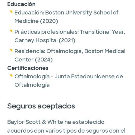
medical, laser, and surgical treatments to
Educación
manage a wide range of ocular conditions.
Educación:
Boston University School of
She specializes in cataract surgery, helping
Medicine
(2020)
patients regain clear vision with precise,
Prácticas profesionales:
Transitional Year,
personalized care.
Carney Hospital
(2021)
Residencia:
Oftalmología,
Boston Medical
Outside of work, she enjoys baking,
Center
(2024)
exploring national parks, and spending time
Certificaciones
with family and friends.
Oftalmología - Junta Estadounidense de
Oftalmología
Seguros aceptados
Baylor Scott & White ha establecido
acuerdos con varios tipos de seguros con el