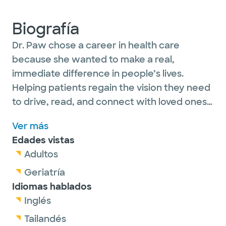
Biografía
Dr. Paw chose a career in health care
because she wanted to make a real,
immediate difference in people’s lives.
Helping patients regain the vision they need
to drive, read, and connect with loved ones
is incredibly rewarding, and supporting both
Ver más
her patients’ eye health and overall well-
Edades vistas
being motivates her every day.
Adultos
What excites her about ophthalmology is
Geriatría
the ability to detect early signs of systemic
Idiomas hablados
disease through a thorough eye exam. As a
Inglés
comprehensive ophthalmologist, she uses
Tailandés