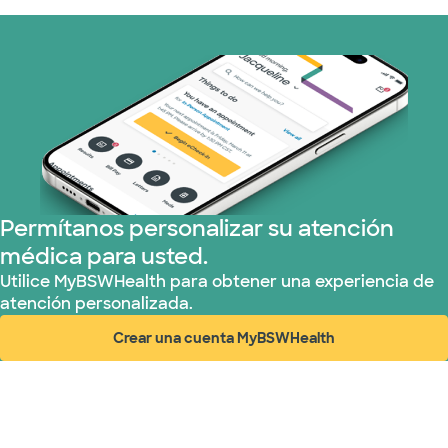
Nebraska Furniture Mart (3 planes)
Prism Electric (1 planes)
Plan de Salud Superior (19 planes)
Tricare (3 planes)
TriWest HealthCare (1 planes)
Permítanos personalizar su atención
médica para usted.
United HealthCare (33 planes)
Utilice MyBSWHealth para obtener una experiencia de
atención personalizada.
WellMed (15 planes)
Crear una cuenta MyBSWHealth
(abre en ventana nueva)