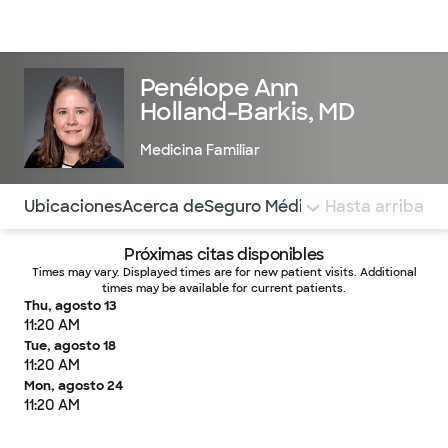
Médicos & Especialistas
Ubicaciones
Servicios & Tratami
Penélope Ann
Holland-Barkis, MD
Medicina Familiar
Utilice esta navegación para saltar rápidamente a difere
Ubicaciones
Acerca de
Seguro Médico
COMENTARIOS
Hasta arriba
Próximas citas disponibles
Times may vary. Displayed times are for new patient visits. Additional
times may be available for current patients.
Thu, agosto 13
11:20 AM
Tue, agosto 18
11:20 AM
Mon, agosto 24
11:20 AM