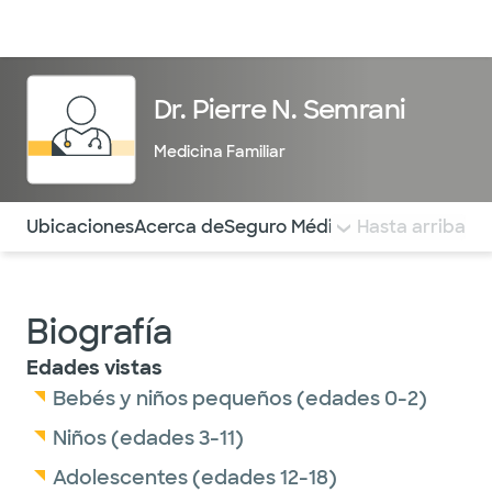
Médicos & Especialistas
Ubicaciones
Servicios & Tratami
Dr. Pierre N. Semrani
Medicina Familiar
Utilice esta navegación para saltar rápidamente a difere
Ubicaciones
Acerca de
Seguro Médico
COMENTARIOS
Hasta arriba
Biografía
Edades vistas
Bebés y niños pequeños (edades 0-2)
Niños (edades 3-11)
Adolescentes (edades 12-18)