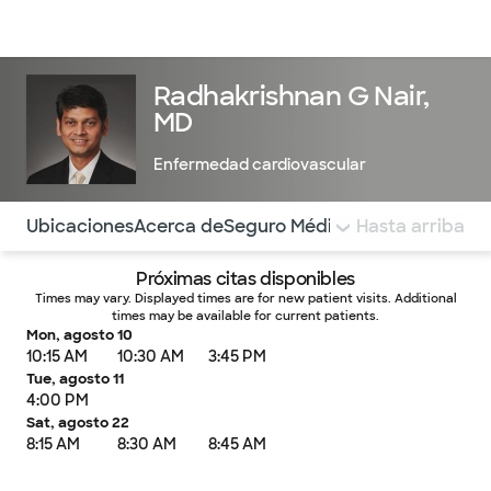
Médicos & Especialistas
Ubicaciones
Servicios & Tratami
Radhakrishnan G Nair,
MD
Enfermedad cardiovascular
Utilice esta navegación para saltar rápidamente a difere
Ubicaciones
Acerca de
Seguro Médico
COMENTARIOS
Hasta arriba
Próximas citas disponibles
Times may vary. Displayed times are for new patient visits. Additional
times may be available for current patients.
Mon, agosto 10
10:15 AM
10:30 AM
3:45 PM
Tue, agosto 11
4:00 PM
Sat, agosto 22
8:15 AM
8:30 AM
8:45 AM