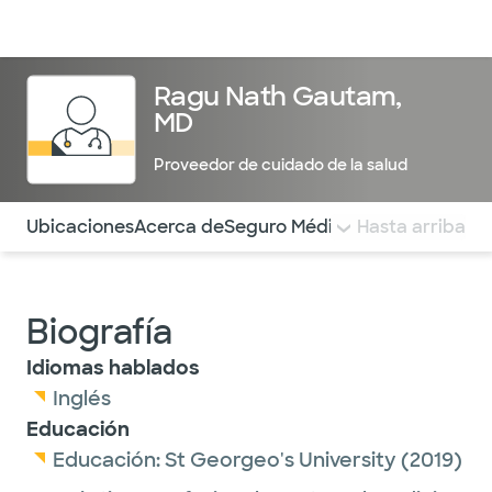
Médicos & Especialistas
Ubicaciones
Servicios & Tratami
Ragu Nath Gautam,
MD
Proveedor de cuidado de la salud
Utilice esta navegación para saltar rápidamente a difere
Ubicaciones
Acerca de
Seguro Médico
COMENTARIOS
Hasta arriba
Biografía
Idiomas hablados
Inglés
Educación
Educación:
St Georgeo's University
(2019)