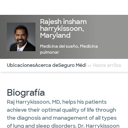
Médicos & Especialistas
Ubicaciones
Servicios & Tratami
Rajesh insham
harrykissoon,
Maryland
Medicina del sueño
,
Medicina
pulmonar
Utilice esta navegación para saltar rápidamente a difere
Ubicaciones
Acerca de
Seguro Médico
COMENTARIOS
Hasta arriba
Biografía
Raj Harrykissoon, MD, helps his patients
achieve their optimal quality of life through
the diagnosis and management of all types
of lung and sleep disorders. Dr. Harrykissoon