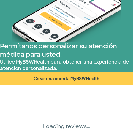
Nebraska Furniture Mart (3 planes)
Prism Electric (1 planes)
Permítanos personalizar su atención
Plan de Salud Superior (19 planes)
médica para usted.
Tricare (3 planes)
Utilice MyBSWHealth para obtener una experiencia de
atención personalizada.
TriWest HealthCare (1 planes)
Crear una cuenta MyBSWHealth
(abre en ventana nueva)
United HealthCare (32 planes)
WellMed (15 planes)
Loading reviews...