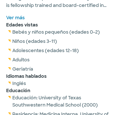
is fellowship trained and board-certified in
pediatric and adult sleep disorders
Ver más
medicine. He is able to evaluate and treat
Edades vistas
sleep disorders for the whole family. Many
Bebés y niños pequeños (edades 0-2)
lung and sleep diseases require a treatment
plan for long-term management to offer the
Niños (edades 3-11)
best quality of life possible. He strives to be
Adolescentes (edades 12-18)
honest and kind with his patients.
Adultos
Dr. Harrykissoon is also board-certified in
Geriatría
critical care medicine, along with palliative
Idiomas hablados
and hospice medicine.
Inglés
Educación
When out of the clinic, Dr. Harrykissoon
Educación:
University of Texas
enjoys traveling to experience cultural
Southwestern Medical School
(2000)
diversity, hiking and spending time with his
wife.
Residencia:
Medicina Interna,
University of