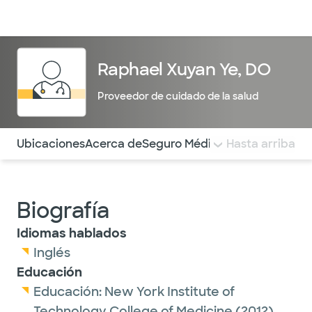
Médicos & Especialistas
Ubicaciones
Servicios & Tratami
Raphael Xuyan Ye, DO
Proveedor de cuidado de la salud
Utilice esta navegación para saltar rápidamente a difere
Ubicaciones
Acerca de
Seguro Médico
COMENTARIOS
Hasta arriba
Biografía
Idiomas hablados
Inglés
Educación
Educación:
New York Institute of
Technology College of Medicine
(2012)