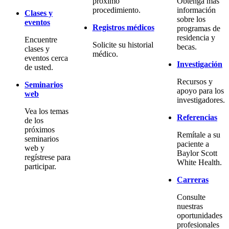
próximo
Obtenga más
procedimiento.
información
Clases y
sobre los
eventos
Registros médicos
programas de
residencia y
Encuentre
Solicite su historial
becas.
clases y
médico.
eventos cerca
Investigación
de usted.
Recursos y
Seminarios
apoyo para los
web
investigadores.
Vea los temas
Referencias
de los
próximos
Remítale a su
seminarios
paciente a
web y
Baylor Scott
regístrese para
White Health.
participar.
Carreras
Consulte
nuestras
oportunidades
profesionales