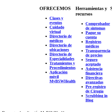
OFRECEMOS
Herramientas y
recursos
Clases y
eventos
Comprobador
Cuidado
de síntomas
virtual
Pague su
Directorio de
cuenta
médicos
Registros
Directorio de
médicos
ubicaciones
Transparencia
Directorio de
de precios
Especialidades
Seguro
Tratamientos y
aceptado
Procedimientos
Asistencia
Aplicación
financiera
móvil
Directivas
MyBSWHealth
avanzadas
Pre-registro
de Cirugía
Scrubbing in
Blog