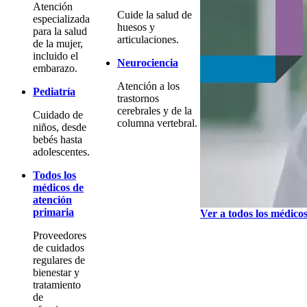
Atención
Cuide la salud de
especializada
huesos y
para la salud
articulaciones.
de la mujer,
incluido el
Neurociencia
embarazo.
Atención a los
Pediatría
trastornos
cerebrales y de la
Cuidado de
columna vertebral.
niños, desde
bebés hasta
adolescentes.
Todos los
médicos de
atención
primaria
Ver a todos los médico
Proveedores
de cuidados
regulares de
bienestar y
tratamiento
de