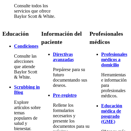
Consulte todos los
servicios que ofrece
Baylor Scott & White.
Educación
Información del
Profesionales
paciente
médicos
Condiciones
Directivas
Profesionales
Consulte las
avanzadas
médicos a
afecciones
domicilio
que atiende
Prepárese para su
Baylor Scott
futuro
Herramientas
& White.
documentando sus
e información
deseos.
para
Scrubbing in
profesionales
Blog
Pre-registro
médicos.
Explore
Rellene los
Educación
artículos sobre
formularios
médica de
temas
necesarios y
posgrado
populares de
presente los
(GME)
salud y
documentos para su
bienestar.