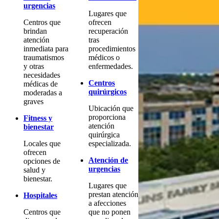
urgencias
Lugares que
Centros que
ofrecen
brindan
recuperación
atención
tras
inmediata para
procedimientos
traumatismos
médicos o
y otras
enfermedades.
necesidades
Centros
médicas de
quirúrgicos
moderadas a
graves
Ubicación que
proporciona
Fitness y
atención
bienestar
quirúrgica
Locales que
especializada.
ofrecen
Atención de
opciones de
urgencias
salud y
bienestar.
Lugares que
prestan atención
Hospitales
a afecciones
Centros que
que no ponen