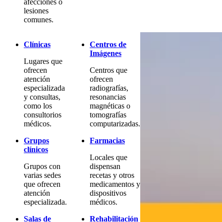
afecciones o
lesiones
comunes.
Clínicas
Centros de
Imágenes
Lugares que
ofrecen
Centros que
atención
ofrecen
especializada
radiografías,
y consultas,
resonancias
como los
magnéticas o
consultorios
tomografías
médicos.
computarizadas.
Grupos
Farmacias
clínicos
Locales que
Grupos con
dispensan
varias sedes
recetas y otros
que ofrecen
medicamentos y
atención
dispositivos
especializada.
médicos.
Salas de
Rehabilitación