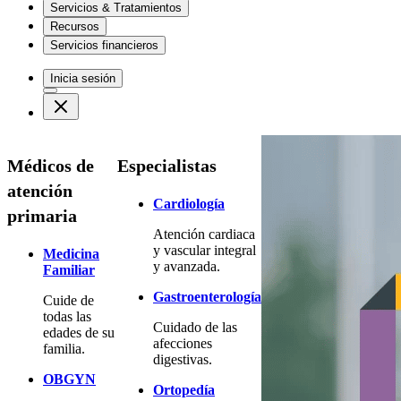
Servicios & Tratamientos
Recursos
Servicios financieros
Inicia sesión
Médicos de
Especialistas
atención
Cardiología
primaria
Atención cardiaca
y vascular integral
Medicina
y avanzada.
Familiar
Gastroenterología
Cuide de
todas las
Cuidado de las
edades de su
afecciones
familia.
digestivas.
OBGYN
Ortopedía