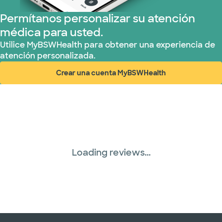
TriWest HealthCare (1 planes)
Permítanos personalizar su atención
médica para usted.
United HealthCare (33 planes)
Utilice MyBSWHealth para obtener una experiencia de
atención personalizada.
WellMed (15 planes)
Crear una cuenta MyBSWHealth
(abre en ventana nueva)
Loading reviews...