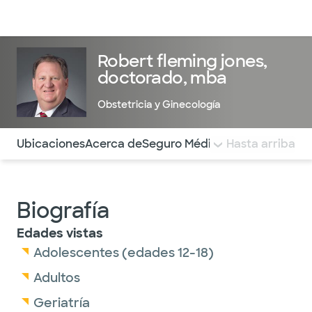
Médicos & Especialistas
Ubicaciones
Servicios & Tratami
Robert fleming jones,
doctorado, mba
Obstetricia y Ginecología
Utilice esta navegación para saltar rápidamente a difere
Ubicaciones
Acerca de
Seguro Médico
COMENTARIOS
Hasta arriba
Biografía
Edades vistas
Adolescentes (edades 12-18)
Adultos
Geriatría