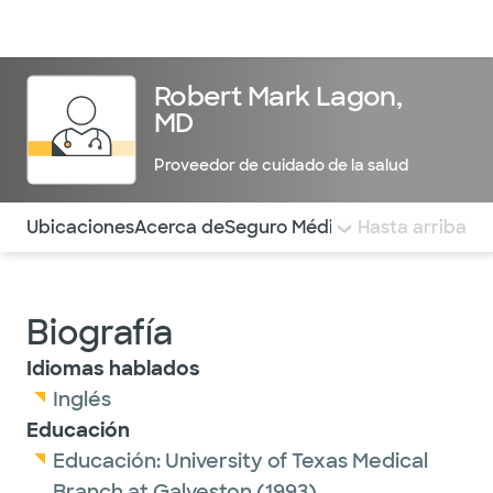
Médicos & Especialistas
Ubicaciones
Servicios & Tratami
Robert Mark Lagon,
MD
Proveedor de cuidado de la salud
Utilice esta navegación para saltar rápidamente a difere
Ubicaciones
Acerca de
Seguro Médico
COMENTARIOS
Hasta arriba
Biografía
Idiomas hablados
Inglés
Educación
Educación:
University of Texas Medical
Branch at Galveston
(1993)