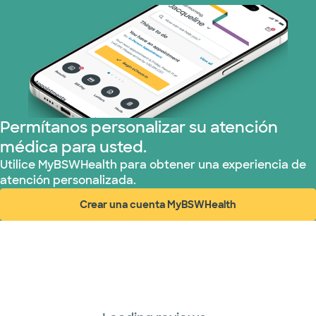
Prism Electric (1 planes)
Plan de Salud Superior (17 planes)
TriWest HealthCare (1 planes)
United HealthCare (23 planes)
Permítanos personalizar su atención
médica para usted.
WellMed (11 planes)
Utilice MyBSWHealth para obtener una experiencia de
atención personalizada.
Crear una cuenta MyBSWHealth
(abre en ventana nueva)