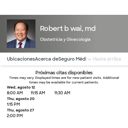
Médicos & Especialistas
Ubicaciones
Servicios & Tratami
Robert b wai, md
Obstetricia y Ginecología
Utilice esta navegación para saltar rápidamente a difere
Ubicaciones
Acerca de
Seguro Médico
COMENTARIOS
Hasta arriba
Próximas citas disponibles
Times may vary. Displayed times are for new patient visits. Additional
times may be available for current patients.
Wed, agosto 12
8:00 AM
11:15 AM
11:30 AM
Thu, agosto 20
1:15 PM
Thu, agosto 27
2:00 PM