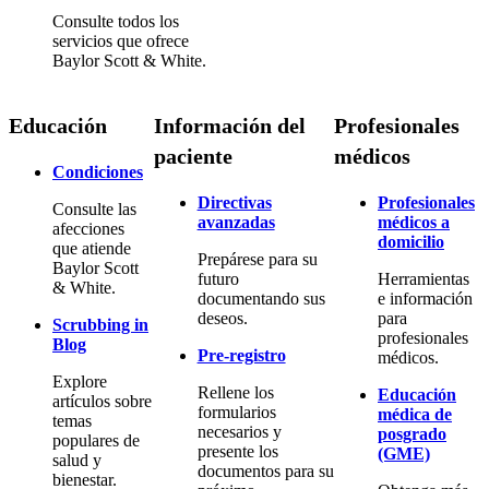
Consulte todos los
servicios que ofrece
Baylor Scott & White.
Educación
Información del
Profesionales
paciente
médicos
Condiciones
Directivas
Profesionales
Consulte las
avanzadas
médicos a
afecciones
domicilio
que atiende
Prepárese para su
Baylor Scott
futuro
Herramientas
& White.
documentando sus
e información
deseos.
para
Scrubbing in
profesionales
Blog
Pre-registro
médicos.
Explore
Rellene los
Educación
artículos sobre
formularios
médica de
temas
necesarios y
posgrado
populares de
presente los
(GME)
salud y
documentos para su
bienestar.