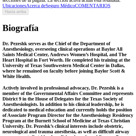
secciones de la página. La sección activa actual está resaltada.
Ubicaciones
Acerca de
Seguro Médico
COMENTARIOS
Hasta arriba
Biografía
Dr. Pezeshk serves as the Chief of the Department of
Anesthesiology, overseeing clinical operations at Baylor All
Saints Medical Center, Andrews Women’s Hospital, and The
Heart Hospital in Fort Worth. He completed his training at the
University of Texas Southwestern Medical Center in Dallas,
where he remained on faculty before joining Baylor Scott &
White Health.
Actively involved in professional advocacy, Dr. Pezeshk is a
member of the Governmental Affairs Committee and represents
District 9 in the House of Delegates for the Texas Society of
Anesthesiologists. In addition to his clinical leadership, he is
dedicated to medical education and currently holds the position
of Associate Program Director for the Anesthesiology Residency
Program at the Burnett School of Medicine at Texas Christian
University. Dr. Pezeshk’s clinical interests include obstetric,
neurological and trauma anesthesia, as well as difficult airway