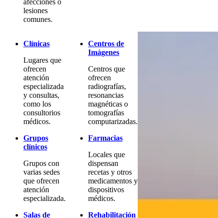
afecciones o
lesiones
comunes.
Clínicas
Centros de
Imágenes
Lugares que
ofrecen
Centros que
atención
ofrecen
especializada
radiografías,
y consultas,
resonancias
como los
magnéticas o
consultorios
tomografías
médicos.
computarizadas.
Grupos
Farmacias
clínicos
Locales que
Grupos con
dispensan
varias sedes
recetas y otros
que ofrecen
medicamentos y
atención
dispositivos
especializada.
médicos.
Salas de
Rehabilitación