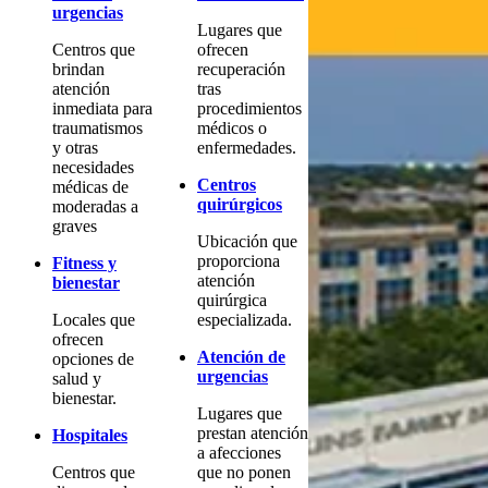
urgencias
Lugares que
Centros que
ofrecen
brindan
recuperación
atención
tras
inmediata para
procedimientos
traumatismos
médicos o
y otras
enfermedades.
necesidades
Centros
médicas de
quirúrgicos
moderadas a
graves
Ubicación que
proporciona
Fitness y
atención
bienestar
quirúrgica
Locales que
especializada.
ofrecen
Atención de
opciones de
urgencias
salud y
bienestar.
Lugares que
prestan atención
Hospitales
a afecciones
Centros que
que no ponen