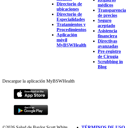
Directorio de
médicos
ubicaciones
Transparencia
Directorio de
de precios
Especialidades
Seguro
Tratamientos y
aceptado
Procedimientos
Asistencia
Aplicación
financiera
móvil
Directivas
MyBSWHealth
avanzadas
Pre-registro
de Cirugía
Scrubbing in
Blog
Descargue la aplicación MyBSWHealth
©2026 Salud de Baylor Scott White.
TÉRMINOS DE USO