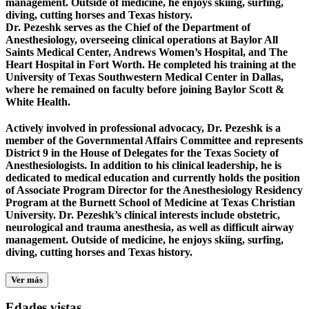
management. Outside of medicine, he enjoys skiing, surfing,
diving, cutting horses and Texas history.
Dr. Pezeshk serves as the Chief of the Department of
Anesthesiology, overseeing clinical operations at Baylor All
Saints Medical Center, Andrews Women’s Hospital, and The
Heart Hospital in Fort Worth. He completed his training at the
University of Texas Southwestern Medical Center in Dallas,
where he remained on faculty before joining Baylor Scott &
White Health.
Actively involved in professional advocacy, Dr. Pezeshk is a
member of the Governmental Affairs Committee and represents
District 9 in the House of Delegates for the Texas Society of
Anesthesiologists. In addition to his clinical leadership, he is
dedicated to medical education and currently holds the position
of Associate Program Director for the Anesthesiology Residency
Program at the Burnett School of Medicine at Texas Christian
University. Dr. Pezeshk’s clinical interests include obstetric,
neurological and trauma anesthesia, as well as difficult airway
management. Outside of medicine, he enjoys skiing, surfing,
diving, cutting horses and Texas history.
Ver más
Edades vistas