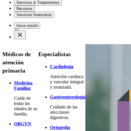
Servicios & Tratamientos
Recursos
Servicios financieros
Inicia sesión
Médicos de
Especialistas
atención
Cardiología
primaria
Atención cardiaca
y vascular integral
Medicina
y avanzada.
Familiar
Gastroenterología
Cuide de
todas las
Cuidado de las
edades de su
afecciones
familia.
digestivas.
OBGYN
Ortopedía