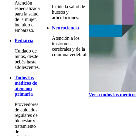
Atención
Cuide la salud de
especializada
huesos y
para la salud
articulaciones.
de la mujer,
incluido el
Neurociencia
embarazo.
Atención a los
Pediatría
trastornos
cerebrales y de la
Cuidado de
columna vertebral.
niños, desde
bebés hasta
adolescentes.
Todos los
médicos de
atención
primaria
Ver a todos los médico
Proveedores
de cuidados
regulares de
bienestar y
tratamiento
de