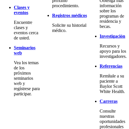
próximo
Obtenga más
procedimiento.
información
Clases y
sobre los
eventos
Registros médicos
programas de
residencia y
Encuentre
Solicite su historial
becas.
clases y
médico.
eventos cerca
Investigación
de usted.
Recursos y
Seminarios
apoyo para los
web
investigadores.
Vea los temas
Referencias
de los
próximos
Remítale a su
seminarios
paciente a
web y
Baylor Scott
regístrese para
White Health.
participar.
Carreras
Consulte
nuestras
oportunidades
profesionales