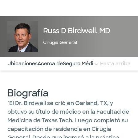
Médicos & Especialistas
Ubicaciones
Servicios & Tratami
Russ D Birdwell, MD
Cirugía General
Utilice esta navegación para saltar rápidamente a difere
Ubicaciones
Acerca de
Seguro Médico
COMENTARIOS
Hasta arriba
Biografía
"El Dr. Birdwell se crió en Garland, TX, y
obtuvo su título de médico en la Facultad de
Medicina de Texas Tech. Luego completó su
capacitación de residencia en Cirugía
General. Desde que ingresó a la práctica