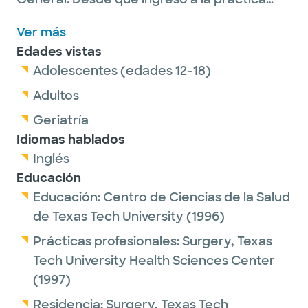
privada, una de las principales prioridades
Ver más
del Dr. Birdwell ha sido crear una experiencia
Edades vistas
positiva para los pacientes en su atención
Adolescentes (edades 12-18)
quirúrgica. Está comprometido a
proporcionar intervenciones quirúrgicas
Adultos
técnicamente avanzadas y de calidad de
Geriatría
una manera verdaderamente compasiva y
Idiomas hablados
afectuosa".
Inglés
Educación
Educación:
Centro de Ciencias de la Salud
de Texas Tech University
(1996)
Prácticas profesionales:
Surgery,
Texas
Tech University Health Sciences Center
(1997)
Residencia:
Surgery,
Texas Tech