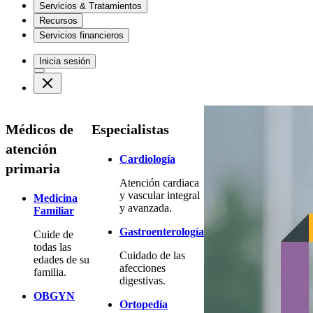
Servicios & Tratamientos
Recursos
Servicios financieros
Inicia sesión
Médicos de
Especialistas
atención
Cardiología
primaria
Atención cardiaca
y vascular integral
Medicina
y avanzada.
Familiar
Gastroenterología
Cuide de
todas las
Cuidado de las
edades de su
afecciones
familia.
digestivas.
OBGYN
Ortopedía