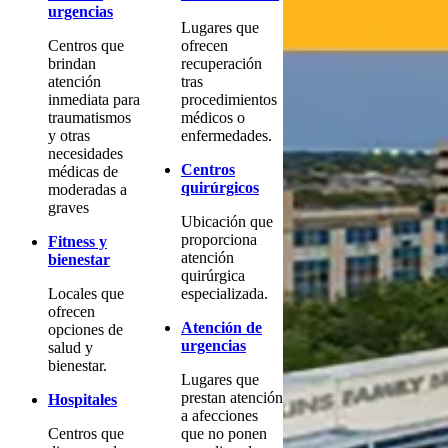
urgencias
Lugares que
Centros que
ofrecen
brindan
recuperación
atención
tras
inmediata para
procedimientos
traumatismos
médicos o
y otras
enfermedades.
necesidades
Centros
médicas de
quirúrgicos
moderadas a
graves
Ubicación que
proporciona
Fitness y
atención
bienestar
quirúrgica
Locales que
especializada.
ofrecen
Atención de
opciones de
urgencias
salud y
bienestar.
Lugares que
prestan atención
Hospitales
a afecciones
Centros que
que no ponen