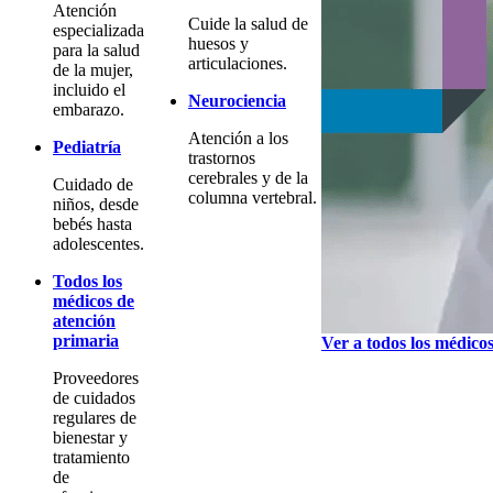
Atención
Cuide la salud de
especializada
huesos y
para la salud
articulaciones.
de la mujer,
incluido el
Neurociencia
embarazo.
Atención a los
Pediatría
trastornos
cerebrales y de la
Cuidado de
columna vertebral.
niños, desde
bebés hasta
adolescentes.
Todos los
médicos de
atención
primaria
Ver a todos los médico
Proveedores
de cuidados
regulares de
bienestar y
tratamiento
de