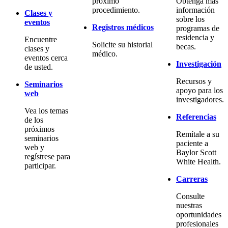
próximo
Obtenga más
procedimiento.
información
Clases y
sobre los
eventos
Registros médicos
programas de
residencia y
Encuentre
Solicite su historial
becas.
clases y
médico.
eventos cerca
Investigación
de usted.
Recursos y
Seminarios
apoyo para los
web
investigadores.
Vea los temas
Referencias
de los
próximos
Remítale a su
seminarios
paciente a
web y
Baylor Scott
regístrese para
White Health.
participar.
Carreras
Consulte
nuestras
oportunidades
profesionales