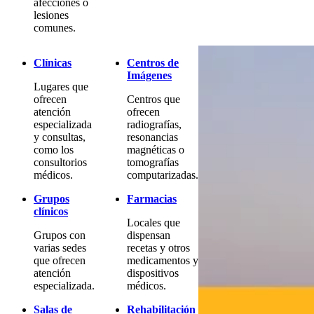
afecciones o
lesiones
comunes.
Clínicas
Centros de
Imágenes
Lugares que
ofrecen
Centros que
atención
ofrecen
especializada
radiografías,
y consultas,
resonancias
como los
magnéticas o
consultorios
tomografías
médicos.
computarizadas.
Grupos
Farmacias
clínicos
Locales que
Grupos con
dispensan
varias sedes
recetas y otros
que ofrecen
medicamentos y
atención
dispositivos
especializada.
médicos.
Salas de
Rehabilitación