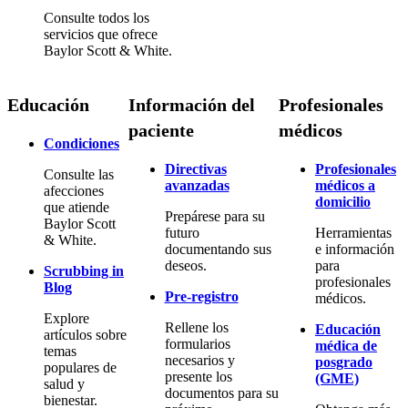
Consulte todos los
servicios que ofrece
Baylor Scott & White.
Educación
Información del
Profesionales
paciente
médicos
Condiciones
Directivas
Profesionales
Consulte las
avanzadas
médicos a
afecciones
domicilio
que atiende
Prepárese para su
Baylor Scott
futuro
Herramientas
& White.
documentando sus
e información
deseos.
para
Scrubbing in
profesionales
Blog
Pre-registro
médicos.
Explore
Rellene los
Educación
artículos sobre
formularios
médica de
temas
necesarios y
posgrado
populares de
presente los
(GME)
salud y
documentos para su
bienestar.