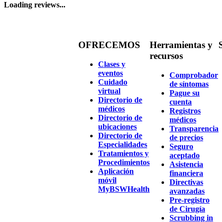
Loading reviews...
OFRECEMOS
Herramientas y
recursos
Clases y
eventos
Comprobador
Cuidado
de síntomas
virtual
Pague su
Directorio de
cuenta
médicos
Registros
Directorio de
médicos
ubicaciones
Transparencia
Directorio de
de precios
Especialidades
Seguro
Tratamientos y
aceptado
Procedimientos
Asistencia
Aplicación
financiera
móvil
Directivas
MyBSWHealth
avanzadas
Pre-registro
de Cirugía
Scrubbing in