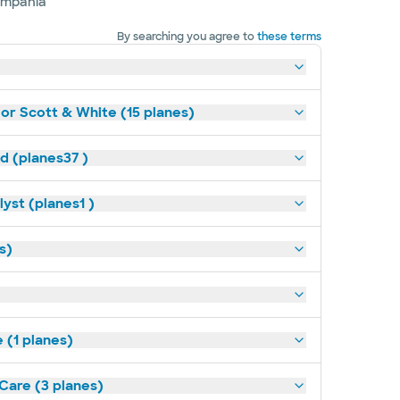
ompañía
By searching you agree to
these terms
lor Scott & White (15 planes)
ld (planes37 )
yst (planes1 )
s)
(1 planes)
tCare (3 planes)