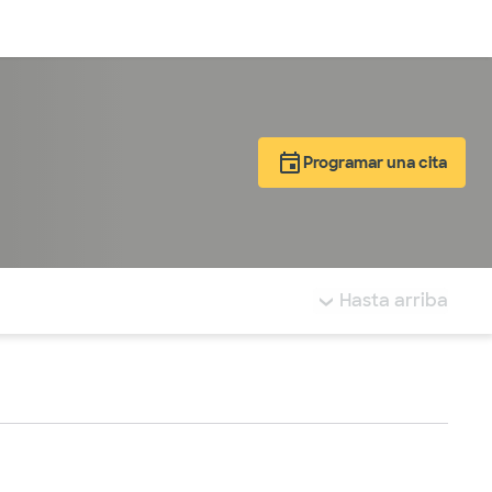
Inicia sesión
Programar una cita
tá resaltada.
Hasta arriba