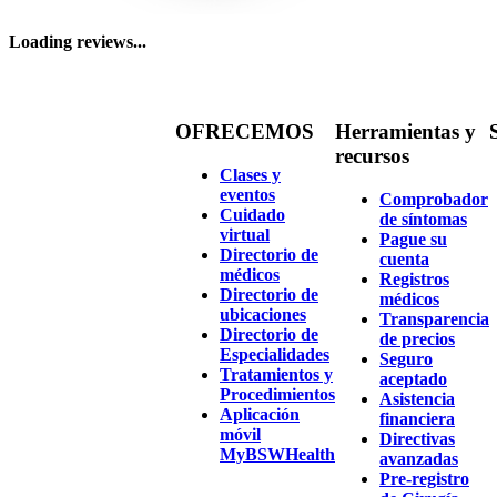
Loading reviews...
OFRECEMOS
Herramientas y
recursos
Clases y
eventos
Comprobador
Cuidado
de síntomas
virtual
Pague su
Directorio de
cuenta
médicos
Registros
Directorio de
médicos
ubicaciones
Transparencia
Directorio de
de precios
Especialidades
Seguro
Tratamientos y
aceptado
Procedimientos
Asistencia
Aplicación
financiera
móvil
Directivas
MyBSWHealth
avanzadas
Pre-registro