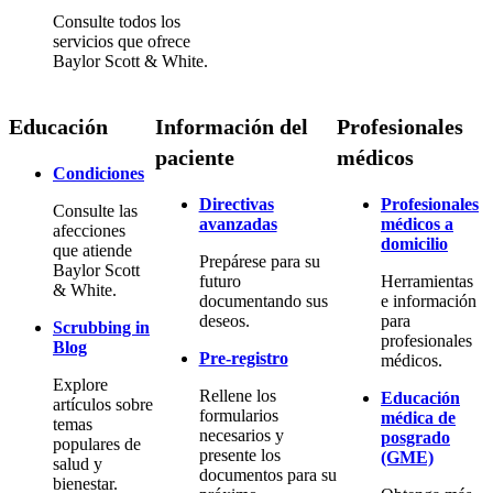
Consulte todos los
servicios que ofrece
Baylor Scott & White.
Educación
Información del
Profesionales
paciente
médicos
Condiciones
Directivas
Profesionales
Consulte las
avanzadas
médicos a
afecciones
domicilio
que atiende
Prepárese para su
Baylor Scott
futuro
Herramientas
& White.
documentando sus
e información
deseos.
para
Scrubbing in
profesionales
Blog
Pre-registro
médicos.
Explore
Rellene los
Educación
artículos sobre
formularios
médica de
temas
necesarios y
posgrado
populares de
presente los
(GME)
salud y
documentos para su
bienestar.