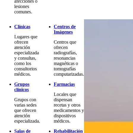
afecciones o
lesiones
comunes.
Clínicas
Centros de
Imágenes
Lugares que
ofrecen
Centros que
atención
ofrecen
especializada
radiografías,
y consultas,
resonancias
como los
magnéticas o
consultorios
tomografías
médicos.
computarizadas.
Grupos
Farmacias
clínicos
Locales que
Grupos con
dispensan
varias sedes
recetas y otros
que ofrecen
medicamentos y
atención
dispositivos
especializada.
médicos.
Salas de
Rehabilitación