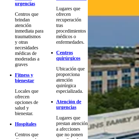
urgencias
Lugares que
Centros que
ofrecen
brindan
recuperación
atención
tras
inmediata para
procedimientos
traumatismos
médicos o
y otras
enfermedades.
necesidades
Centros
médicas de
quirúrgicos
moderadas a
graves
Ubicación que
proporciona
Fitness y
atención
bienestar
quirúrgica
Locales que
especializada.
ofrecen
Atención de
opciones de
urgencias
salud y
bienestar.
Lugares que
prestan atención
Hospitales
a afecciones
Centros que
que no ponen