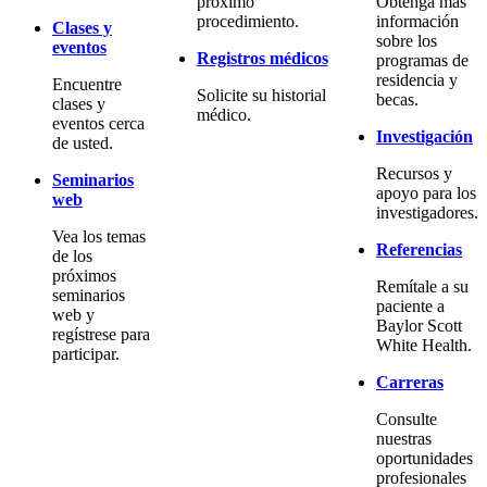
próximo
Obtenga más
procedimiento.
información
Clases y
sobre los
eventos
Registros médicos
programas de
residencia y
Encuentre
Solicite su historial
becas.
clases y
médico.
eventos cerca
Investigación
de usted.
Recursos y
Seminarios
apoyo para los
web
investigadores.
Vea los temas
Referencias
de los
próximos
Remítale a su
seminarios
paciente a
web y
Baylor Scott
regístrese para
White Health.
participar.
Carreras
Consulte
nuestras
oportunidades
profesionales