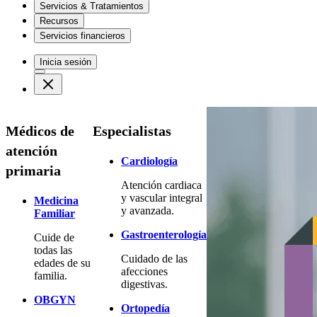
Servicios & Tratamientos
Recursos
Servicios financieros
Inicia sesión
Médicos de
Especialistas
atención
Cardiología
primaria
Atención cardiaca
y vascular integral
Medicina
y avanzada.
Familiar
Gastroenterología
Cuide de
todas las
Cuidado de las
edades de su
afecciones
familia.
digestivas.
OBGYN
Ortopedía