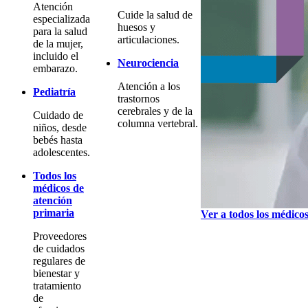
Atención
Cuide la salud de
especializada
huesos y
para la salud
articulaciones.
de la mujer,
incluido el
Neurociencia
embarazo.
Atención a los
Pediatría
trastornos
cerebrales y de la
Cuidado de
columna vertebral.
niños, desde
bebés hasta
adolescentes.
Todos los
médicos de
atención
primaria
Ver a todos los médico
Proveedores
de cuidados
regulares de
bienestar y
tratamiento
de