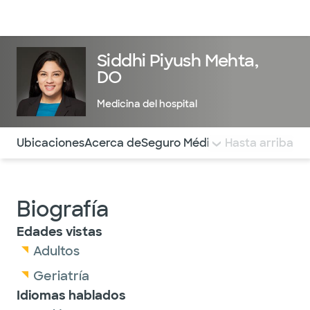
Médicos & Especialistas
Ubicaciones
Servicios & Tratami
Siddhi Piyush Mehta,
DO
Medicina del hospital
Utilice esta navegación para saltar rápidamente a difere
Ubicaciones
Acerca de
Seguro Médico
COMENTARIOS
Hasta arriba
Biografía
Edades vistas
Adultos
Geriatría
Idiomas hablados