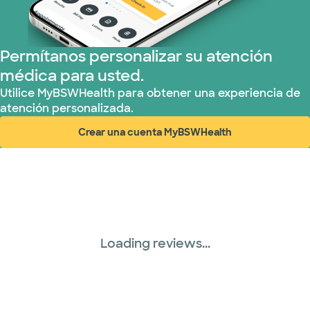
TriWest HealthCare (1 planes)
United HealthCare (28 planes)
Permítanos personalizar su atención
médica para usted.
WellMed (15 planes)
Utilice MyBSWHealth para obtener una experiencia de
atención personalizada.
Crear una cuenta MyBSWHealth
(abre en ventana nueva)
Loading reviews...