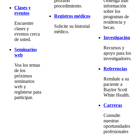
próximo
Obtenga más
procedimiento.
información
Clases y
sobre los
eventos
Registros médicos
programas de
residencia y
Encuentre
Solicite su historial
becas.
clases y
médico.
eventos cerca
Investigación
de usted.
Recursos y
Seminarios
apoyo para los
web
investigadores.
Vea los temas
Referencias
de los
próximos
Remítale a su
seminarios
paciente a
web y
Baylor Scott
regístrese para
White Health.
participar.
Carreras
Consulte
nuestras
oportunidades
profesionales