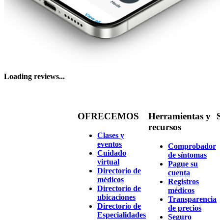
Loading reviews...
OFRECEMOS
Herramientas y
recursos
Clases y
eventos
Comprobador
Cuidado
de síntomas
virtual
Pague su
Directorio de
cuenta
médicos
Registros
Directorio de
médicos
ubicaciones
Transparencia
Directorio de
de precios
Especialidades
Seguro