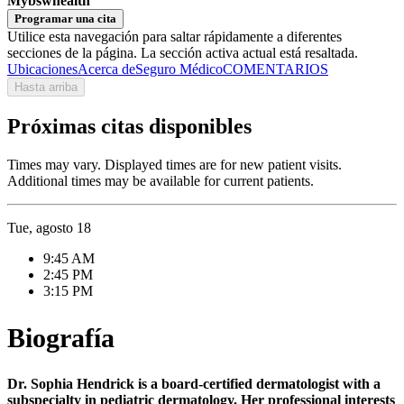
Mybswhealth
Programar una cita
Utilice esta navegación para saltar rápidamente a diferentes
secciones de la página. La sección activa actual está resaltada.
Ubicaciones
Acerca de
Seguro Médico
COMENTARIOS
Hasta arriba
Próximas citas disponibles
Times may vary. Displayed times are for new patient visits.
Additional times may be available for current patients.
Tue, agosto 18
9:45 AM
2:45 PM
3:15 PM
Biografía
Dr. Sophia Hendrick is a board-certified dermatologist with a
subspecialty in pediatric dermatology. Her professional interests