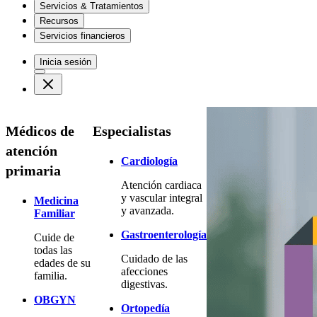
Servicios & Tratamientos
Recursos
Servicios financieros
Inicia sesión
Médicos de
Especialistas
atención
Cardiología
primaria
Atención cardiaca
y vascular integral
Medicina
y avanzada.
Familiar
Gastroenterología
Cuide de
todas las
Cuidado de las
edades de su
afecciones
familia.
digestivas.
OBGYN
Ortopedía