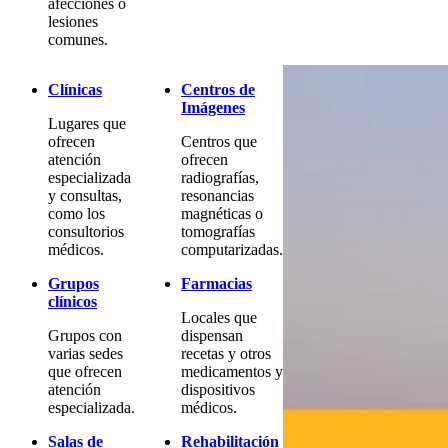
afecciones o
lesiones
comunes.
Clínicas
Centros de
Imágenes
Lugares que
ofrecen
Centros que
atención
ofrecen
especializada
radiografías,
y consultas,
resonancias
como los
magnéticas o
consultorios
tomografías
médicos.
computarizadas.
Grupos
Farmacias
clínicos
Locales que
Grupos con
dispensan
varias sedes
recetas y otros
que ofrecen
medicamentos y
atención
dispositivos
especializada.
médicos.
Salas de
Rehabilitación