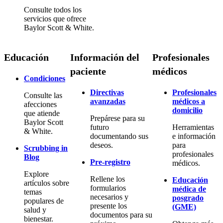
Consulte todos los
servicios que ofrece
Baylor Scott & White.
Educación
Información del
Profesionales
paciente
médicos
Condiciones
Directivas
Profesionales
Consulte las
avanzadas
médicos a
afecciones
domicilio
que atiende
Prepárese para su
Baylor Scott
futuro
Herramientas
& White.
documentando sus
e información
deseos.
para
Scrubbing in
profesionales
Blog
Pre-registro
médicos.
Explore
Rellene los
Educación
artículos sobre
formularios
médica de
temas
necesarios y
posgrado
populares de
presente los
(GME)
salud y
documentos para su
bienestar.