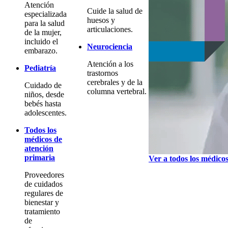
Atención
Cuide la salud de
especializada
huesos y
para la salud
articulaciones.
de la mujer,
incluido el
Neurociencia
embarazo.
Atención a los
Pediatría
trastornos
cerebrales y de la
Cuidado de
columna vertebral.
niños, desde
bebés hasta
adolescentes.
Todos los
médicos de
atención
primaria
Ver a todos los médico
Proveedores
de cuidados
regulares de
bienestar y
tratamiento
de