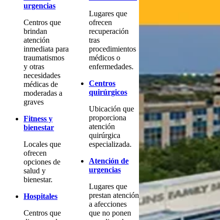
urgencias
Lugares que
Centros que
ofrecen
brindan
recuperación
atención
tras
inmediata para
procedimientos
traumatismos
médicos o
y otras
enfermedades.
necesidades
Centros
médicas de
quirúrgicos
moderadas a
graves
Ubicación que
proporciona
Fitness y
atención
bienestar
quirúrgica
Locales que
especializada.
ofrecen
Atención de
opciones de
urgencias
salud y
bienestar.
Lugares que
prestan atención
Hospitales
a afecciones
Centros que
que no ponen