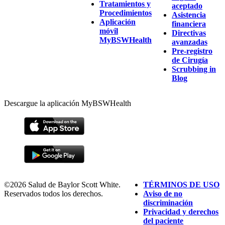
Tratamientos y
aceptado
Procedimientos
Asistencia
Aplicación
financiera
móvil
Directivas
MyBSWHealth
avanzadas
Pre-registro
de Cirugía
Scrubbing in
Blog
Descargue la aplicación MyBSWHealth
©2026 Salud de Baylor Scott White.
TÉRMINOS DE USO
Reservados todos los derechos.
Aviso de no
discriminación
Privacidad y derechos
del paciente