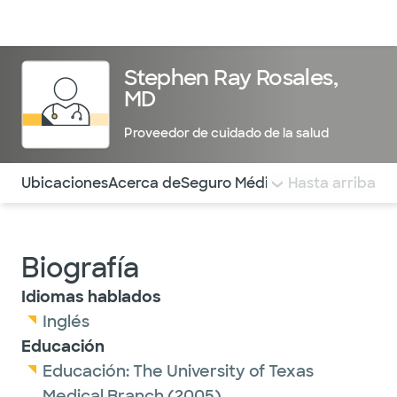
Médicos & Especialistas
Ubicaciones
Servicios & Tratami
Stephen Ray Rosales,
MD
Proveedor de cuidado de la salud
Utilice esta navegación para saltar rápidamente a difere
Ubicaciones
Acerca de
Seguro Médico
COMENTARIOS
Hasta arriba
Biografía
Idiomas hablados
Inglés
Educación
Educación:
The University of Texas
Medical Branch
(2005)