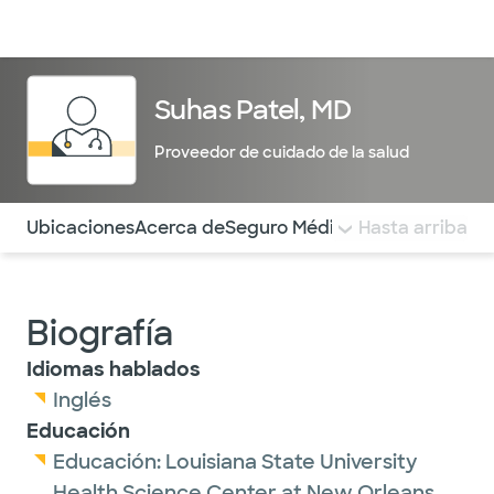
Médicos & Especialistas
Ubicaciones
Servicios & Tratami
Suhas Patel, MD
Proveedor de cuidado de la salud
Utilice esta navegación para saltar rápidamente a difere
Ubicaciones
Acerca de
Seguro Médico
COMENTARIOS
Hasta arriba
Biografía
Idiomas hablados
Inglés
Educación
Educación:
Louisiana State University
Health Science Center at New Orleans