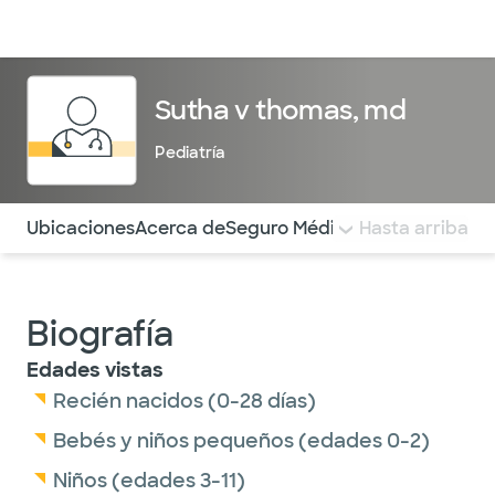
Médicos & Especialistas
Ubicaciones
Servicios & Tratami
Sutha v thomas, md
Pediatría
Utilice esta navegación para saltar rápidamente a difere
Ubicaciones
Acerca de
Seguro Médico
COMENTARIOS
Hasta arriba
Biografía
Edades vistas
Recién nacidos (0-28 días)
Bebés y niños pequeños (edades 0-2)
Niños (edades 3-11)