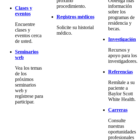
próximo
Obtenga más
procedimiento.
información
Clases y
sobre los
eventos
Registros médicos
programas de
residencia y
Encuentre
Solicite su historial
becas.
clases y
médico.
eventos cerca
Investigación
de usted.
Recursos y
Seminarios
apoyo para los
web
investigadores.
Vea los temas
Referencias
de los
próximos
Remítale a su
seminarios
paciente a
web y
Baylor Scott
regístrese para
White Health.
participar.
Carreras
Consulte
nuestras
oportunidades
profesionales