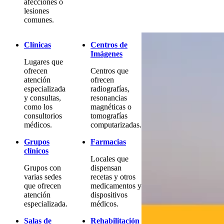
afecciones o
lesiones
comunes.
Clínicas
Centros de
Imágenes
Lugares que
ofrecen
Centros que
atención
ofrecen
especializada
radiografías,
y consultas,
resonancias
como los
magnéticas o
consultorios
tomografías
médicos.
computarizadas.
Grupos
Farmacias
clínicos
Locales que
Grupos con
dispensan
varias sedes
recetas y otros
que ofrecen
medicamentos y
atención
dispositivos
especializada.
médicos.
Salas de
Rehabilitación