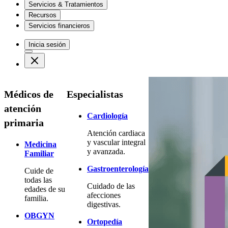
Servicios & Tratamientos
Recursos
Servicios financieros
Inicia sesión
Médicos de
Especialistas
atención
Cardiología
primaria
Atención cardiaca
y vascular integral
Medicina
y avanzada.
Familiar
Gastroenterología
Cuide de
todas las
Cuidado de las
edades de su
afecciones
familia.
digestivas.
OBGYN
Ortopedía