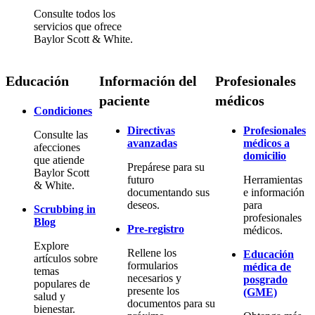
Consulte todos los
servicios que ofrece
Baylor Scott & White.
Educación
Información del
Profesionales
paciente
médicos
Condiciones
Directivas
Profesionales
Consulte las
avanzadas
médicos a
afecciones
domicilio
que atiende
Prepárese para su
Baylor Scott
futuro
Herramientas
& White.
documentando sus
e información
deseos.
para
Scrubbing in
profesionales
Blog
Pre-registro
médicos.
Explore
Rellene los
Educación
artículos sobre
formularios
médica de
temas
necesarios y
posgrado
populares de
presente los
(GME)
salud y
documentos para su
bienestar.