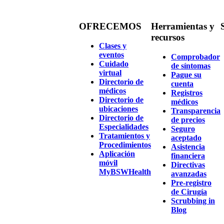
OFRECEMOS
Herramientas y
recursos
Clases y
eventos
Comprobador
Cuidado
de síntomas
virtual
Pague su
Directorio de
cuenta
médicos
Registros
Directorio de
médicos
ubicaciones
Transparencia
Directorio de
de precios
Especialidades
Seguro
Tratamientos y
aceptado
Procedimientos
Asistencia
Aplicación
financiera
móvil
Directivas
MyBSWHealth
avanzadas
Pre-registro
de Cirugía
Scrubbing in
Blog