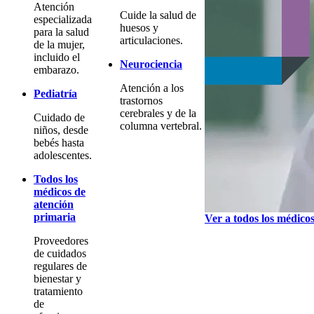
Atención
Cuide la salud de
especializada
huesos y
para la salud
articulaciones.
de la mujer,
incluido el
Neurociencia
embarazo.
Atención a los
Pediatría
trastornos
cerebrales y de la
Cuidado de
columna vertebral.
niños, desde
bebés hasta
adolescentes.
Todos los
médicos de
atención
primaria
Ver a todos los médico
Proveedores
de cuidados
regulares de
bienestar y
tratamiento
de