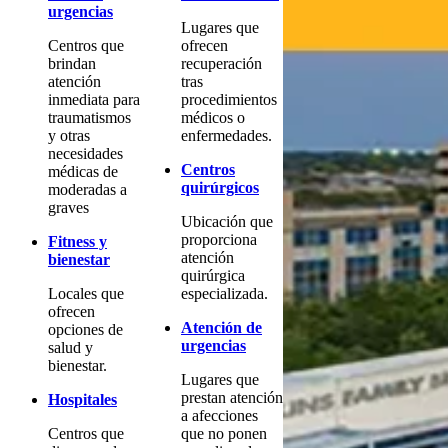
urgencias
Lugares que
Centros que
ofrecen
brindan
recuperación
atención
tras
inmediata para
procedimientos
traumatismos
médicos o
y otras
enfermedades.
necesidades
Centros
médicas de
quirúrgicos
moderadas a
graves
Ubicación que
proporciona
Fitness y
atención
bienestar
quirúrgica
Locales que
especializada.
ofrecen
Atención de
opciones de
urgencias
salud y
bienestar.
Lugares que
prestan atención
Hospitales
a afecciones
Centros que
que no ponen