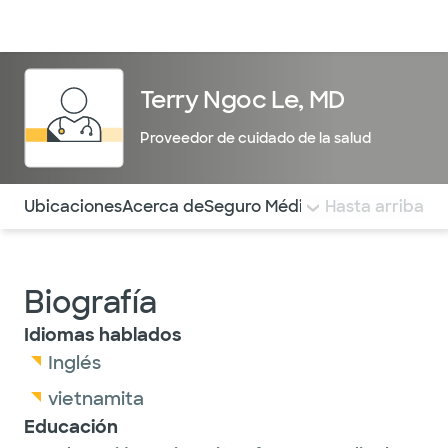
Médicos & Especialistas
Ubicaciones
Servicios & Tratami
Terry Ngoc Le, MD
Proveedor de cuidado de la salud
Utilice esta navegación para saltar rápidamente a difere
Ubicaciones
Acerca de
Seguro Médico
COMENTARIOS
Hasta arriba
Biografía
Idiomas hablados
Inglés
vietnamita
Educación