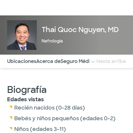
Médicos & Especialistas
Ubicaciones
Servicios & Tratami
Thai Quoc Nguyen, MD
Nefrología
Utilice esta navegación para saltar rápidamente a difere
Ubicaciones
Acerca de
Seguro Médico
COMENTARIOS
Hasta arriba
Biografía
Edades vistas
Recién nacidos (0-28 días)
Bebés y niños pequeños (edades 0-2)
Niños (edades 3-11)