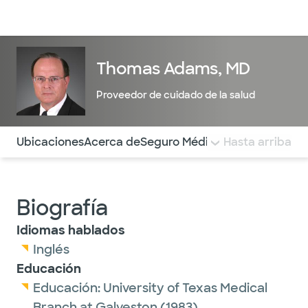
Médicos & Especialistas
Ubicaciones
Servicios & Tratami
Thomas Adams, MD
Proveedor de cuidado de la salud
Utilice esta navegación para saltar rápidamente a difere
Ubicaciones
Acerca de
Seguro Médico
COMENTARIOS
Hasta arriba
Biografía
Idiomas hablados
Inglés
Educación
Educación:
University of Texas Medical
Branch at Galveston
(1983)