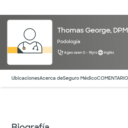
Médicos & Especialistas
Ubicaciones
Servicios & Tratami
Thomas George, DPM
Podología
Ages seen 0 - 18yrs
Inglés
Utilice esta navegación para saltar rápidamente a difere
Ubicaciones
Acerca de
Seguro Médico
COMENTARI
Biografía