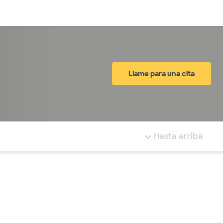
Inicia sesión
Llame para una cita
tá resaltada.
Hasta arriba