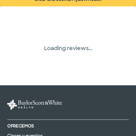
(abre en ventana nueva)
United HealthCare (28 planes)
WellMed (15 planes)
Loading reviews...
OFRECEMOS
Clases y eventos