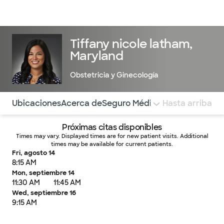
Médicos & Especialistas
Ubicaciones
Servicios & Tratami
Tiffany nicole latham,
Maryland
Obstetricia y Ginecología
Utilice esta navegación para saltar rápidamente a difere
Ubicaciones
Acerca de
Seguro Médico
COMENTARIOS
Hasta arriba
Próximas citas disponibles
Times may vary. Displayed times are for new patient visits. Additional
times may be available for current patients.
Fri, agosto 14
8:15 AM
Mon, septiembre 14
11:30 AM
11:45 AM
Wed, septiembre 16
9:15 AM