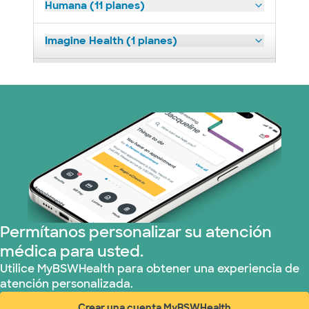
Humana (11 planes)
Imagine Health (1 planes)
Medicaid (2 planes)
Medicare (1 planes)
Nebraska Furniture Mart (3 planes)
Red PHCS (1 planes)
Prism Electric (1 planes)
Permítanos personalizar su atención
médica para usted.
Plan de Salud Superior (17 planes)
Utilice MyBSWHealth para obtener una experiencia de
atención personalizada.
TriWest HealthCare (1 planes)
Crear una cuenta MyBSWHealth