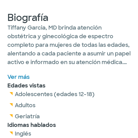
Biografía
Tiffany Garcia, MD brinda atención
obstétrica y ginecológica de espectro
completo para mujeres de todas las edades,
alentando a cada paciente a asumir un papel
activo e informado en su atención médica.
Tiene un interés especial en la ginecología
Ver más
mínimamente invasiva, incluida la cirugía
Edades vistas
laparoscópica y robótica y la obstetricia
Adolescentes (edades 12-18)
general.
Adultos
Geriatría
Idiomas hablados
Inglés